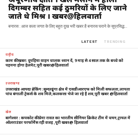
दिगम्बर सहित कई ठुमरियों के लिए जाने
जाते थे मिश्र । खबर@हिलवार्ता
बनारस : आज कला जगत के लिए बहुत दुख भरी खबर है बनारस घराने के सुप्रसिद्ध...
LATEST
TRENDING
राष्ट्रीय
काम की खबर: दुपहिया वाहन चालक ध्यान दें, 9 माह से 4 साल तक के बच्चे को
पहनना होगा हेलमेट,पूरी खबर@हिलवार्ता
उत्तराखण्ड
उत्तराखंड आपदा ब्रेकिंग :सुन्दरढूंगा क्षेत्र में एसडीआरएफ को मिली सफलता,लापता
पांच बंगाली ट्रेकर्स के शव मिले,कलकत्ता भेजे जा रहे हैं शव,पूरी खबर @हिलवार्ता
खेल
बागेश्वर : कपकोट की प्रेमा रावत का भारतीय सीनियर क्रिकेट टीम में चयन,ट्रायल में
ऑलराउंडर परफॉर्मेंस रही वजह ,पूरी खबर@ हिलवार्ता