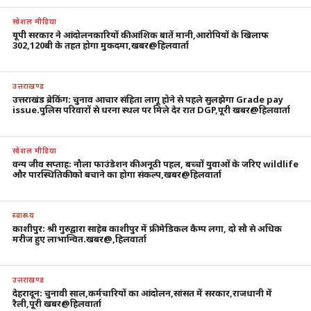
सोशल मीडिया
यूपी सरकार ने आंदोलनकारियों की आंशिक बातें मानी,आरोपियों के खिलाफ
302,120बी के तहत होगा मुकदमा,खबर@हिलवार्ता
उत्तराखण्ड
उत्तराखंड ब्रेकिंग: चुनाव आचार संहिता लागू होने से पहले सुलझेगा Grade pay
issue.पुलिस परिवारों से धरना स्थल पर मिले देर रात DGP,पूरी खबर@हिलवार्ता
सोशल मीडिया
वन्य जीव सप्ताह: नौला फाउंडेशन की अनूठी पहल, बच्चों युवाओं के जरिए wildlife
और पारस्थितिकी को बचाने का होगा संकल्प,खबर@हिलवार्ता
स्वास्थ्य
काशीपुर: श्री गुरुद्वारा साहेब काशीपुर में फ्री मेडिकल कैम्प लगा, दो सौ से अधिक
मरीज हुए लाभान्वित.खबर@,हिलवार्ता
उत्तराखण्ड
देहरादून: चुनावी साल,कर्मचारियों का आंदोलन,सांसत में सरकार,राजधानी में
रैली,पूरी खबर@हिलवार्ता