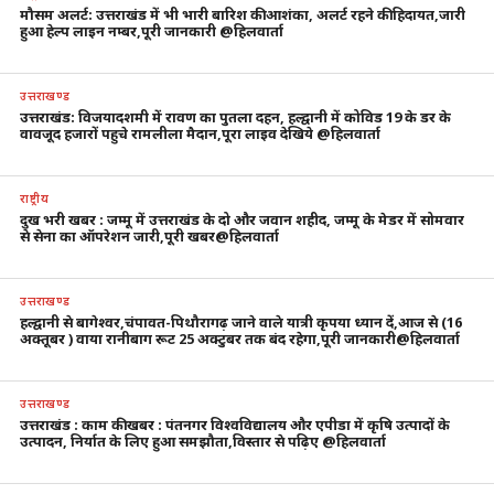
मौसम अलर्ट: उत्तराखंड में भी भारी बारिश की आशंका, अलर्ट रहने की हिदायत,जारी
हुआ हेल्प लाइन नम्बर,पूरी जानकारी @हिलवार्ता
उत्तराखण्ड
उत्तराखंड: विजयादशमी में रावण का पुतला दहन, हल्द्वानी में कोविड 19 के डर के
वावजूद हजारों पहुचे रामलीला मैदान,पूरा लाइव देखिये @हिलवार्ता
राष्ट्रीय
दुख भरी खबर : जम्मू में उत्तराखंड के दो और जवान शहीद, जम्मू के मेडर में सोमवार
से सेना का ऑपरेशन जारी,पूरी खबर@हिलवार्ता
उत्तराखण्ड
हल्द्वानी से बागेश्वर,चंपावत-पिथौरागढ़ जाने वाले यात्री कृपया ध्यान दें,आज से (16
अक्तूबर ) वाया रानीबाग रूट 25 अक्टुबर तक बंद रहेगा,पूरी जानकारी@हिलवार्ता
उत्तराखण्ड
उत्तराखंड : काम की खबर : पंतनगर विश्वविद्यालय और एपीडा में कृषि उत्पादों के
उत्पादन, निर्यात के लिए हुआ समझौता,विस्तार से पढ़िए @हिलवार्ता