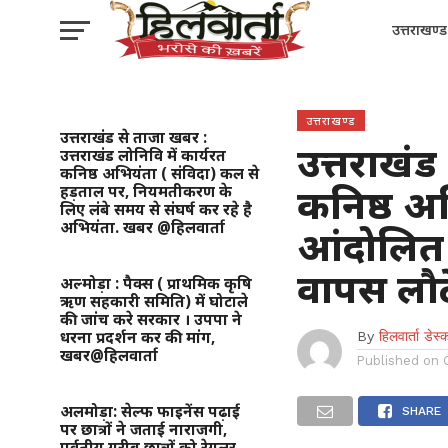
उत्तराखण्ड
उत्तराखण्ड
उत्तराखंड से ताजा खबर :
उत्तराखंड
उत्तराखंड लोनिवि में कार्यरत
कनिष्ठ अभियंता ( संविदा) कल से
कनिष्ठ अ
हड़ताल पर, नियमतीकरण के
लिए लंबे समय से संघर्ष कर रहे है
अभियंता. खबर @हिलवार्ता
आंदोलित 
वापस लौट
अल्मोड़ा : पैक्स ( प्राथमिक कृषि
ऋण सहकारी समिति) में घोटाले
की जांच करे सरकार । उपपा ने
धरना प्रदर्शन कर की मांग,
By
हिलवार्ता डेस्
खबर@हिलवार्ता
Published on
अलमोड़ा: सेल्फ फाइनेंस पढ़ाई
SHARE
पर छात्रों ने जताई नाराजगी,
पर्वतीय गरीब छात्रों को रेगुलर