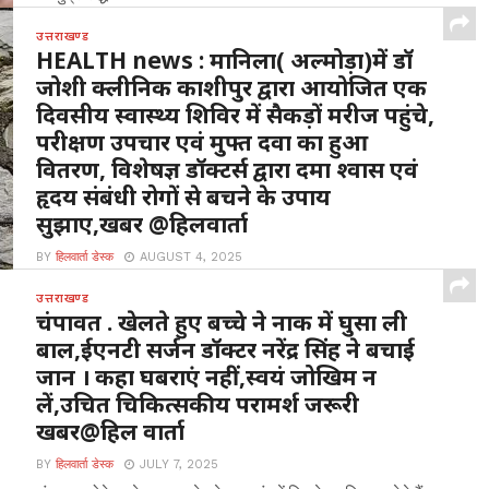
उत्तराखण्ड
HEALTH news : मानिला( अल्मोड़ा)में डॉ
जोशी क्लीनिक काशीपुर द्वारा आयोजित एक
दिवसीय स्वास्थ्य शिविर में सैकड़ों मरीज पहुंचे,
परीक्षण उपचार एवं मुफ्त दवा का हुआ
वितरण, विशेषज्ञ डॉक्टर्स द्वारा दमा श्वास एवं
हृदय संबंधी रोगों से बचने के उपाय
सुझाए,खबर @हिलवार्ता
BY
हिलवार्ता डेस्क
AUGUST 4, 2025
मानिला अल्मोड़ा : यहां मल्ला मानिला स्थित संस्कृत विद्यालय में 3
उत्तराखण्ड
अगस्त 2025 रविवार ,चौमू नर्सिंग...
चंपावत . खेलते हुए बच्चे ने नाक में घुसा ली
बाल,ईएनटी सर्जन डॉक्टर नरेंद्र सिंह ने बचाई
जान । कहा घबराएं नहीं,स्वयं जोखिम न
लें,उचित चिकित्सकीय परामर्श जरूरी
खबर@हिल वार्ता
BY
हिलवार्ता डेस्क
JULY 7, 2025