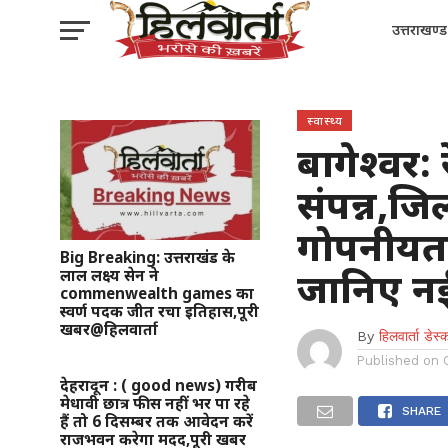
उत्तराखण्ड
स्वास्थ्य
बागेश्वर: 
संपन्न,ज
गोपनीयता
Big Breaking: उत्तराखंड के
जानिए नई
लाल लक्ष्य सेन ने
commenwealth games का
स्वर्ण पदक जीत रचा इतिहास,पूरी
खबर@हिलवार्ता
By
हिलवार्ता डेस्
Published on
देहरादून : ( good news) गरीब
मेधावी छात्र फीस नहीं भर पा रहे
SHARE
हैं तो 6 दिसम्बर तक आवेदन करें
राजभवन करेगा मदद,पूरी खबर