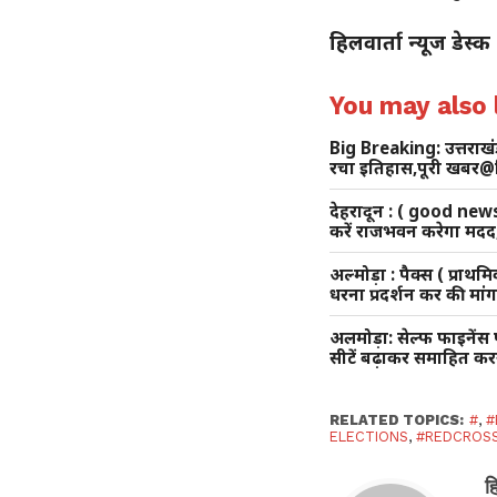
हिलवार्ता न्यूज डेस्क
You may also l
Big Breaking: उत्तराख
रचा इतिहास,पूरी खबर@ह
देहरादून : ( good news
करें राजभवन करेगा मदद,
अल्मोड़ा : पैक्स ( प्रा
धरना प्रदर्शन कर की मा
अलमोड़ा: सेल्फ फाइनेंस पढ़
सीटें बढ़ाकर समाहित करन
RELATED TOPICS:
#
,
#
ELECTIONS
,
#REDCROSS
ह