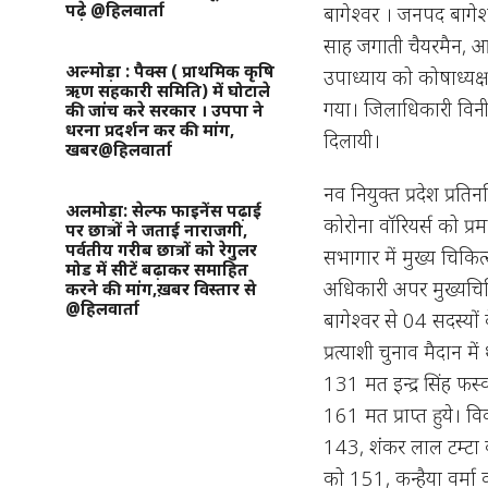
पढ़े @हिलवार्ता
बागेश्वर । जनपद बागेश्
साह जगाती चैयरमैन, आल
अल्मोड़ा : पैक्स ( प्राथमिक कृषि
उपाध्याय को कोषाध्यक्
ऋण सहकारी समिति) में घोटाले
गया। जिलाधिकारी विनीत
की जांच करे सरकार । उपपा ने
धरना प्रदर्शन कर की मांग,
दिलायी।
खबर@हिलवार्ता
नव नियुक्त प्रदेश प्रति
अलमोड़ा: सेल्फ फाइनेंस पढ़ाई
कोरोना वॉरियर्स को 
पर छात्रों ने जताई नाराजगी,
पर्वतीय गरीब छात्रों को रेगुलर
सभागार में मुख्य चिकित्
मोड में सीटें बढ़ाकर समाहित
अधिकारी अपर मुख्यचिकि
करने की मांग,ख़बर विस्तार से
@हिलवार्ता
बागेश्वर से 04 सदस्यो
प्रत्याशी चुनाव मैदान म
131 मत इन्द्र सिंह फ
161 मत प्राप्त हुये।
143, शंकर लाल टम्टा 
को 151, कन्हैया वर्मा 