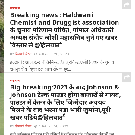
मानिला अल्मोड़ा : यहां मल्ला मानिला स्थित संस्कृत विद्यालय में 3
स्वास्थ्य
अगस्त 2025 रविवार ,चौमू नर्सिंग...
Breaking news : Haldwani
Chemist and Druggist association
के चुनाव परिणाम घोषित, गोपाल अधिकारी
अध्यक्ष संदीप जोशी महासचिव चुने गए खबर
विस्तार से @हिलवार्ता
BY
हिलवार्ता डेस्क
AUGUST 26, 2023
हल्द्वानी : आज हल्द्वानी केमिस्ट एंड ड्रगिस्ट एसोसिएशन के चुनाव
रामपुर रोड क्रिस्टल लान संपन्न हुए...
स्वास्थ्य
Big breaking:2023 के बाद Johnson &
Johnson टेल्क पाउडर होगा बाजारों से गायब,
पाउडर में कैंसर के लिए जिम्मेदार अवयव
मिलने के बाद भरना पड़ा भारी जुर्माना,पूरी
खबर पढिये@हिलवार्ता
BY
हिलवार्ता डेस्क
AUGUST 14, 2022
बेबी जॉनसन पॉवडर पूरी दुनियां में जॉनसन एंड जॉनसन कंपनी का