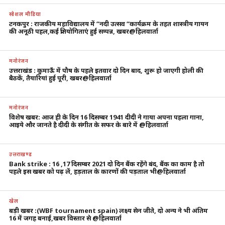
सोशल मीडिया
टनकपुर : राजकीय महाविद्यालय में “नदी उत्सव “कार्यक्रम के तहत शास्त्रीय गायन
की अनूठी पहल,कई प्रतियोगिताएं हुई सम्पन्न, खबर@हिलवार्ता
मनोरंजन
उत्तराखंड : कुमाऊँ में पौष के पहले इतवार दो दिन बाद, शुरू हो जाएगी होली की
बैठकें, तैयारियां हुई पूरी, खबर@हिलवार्ता
मनोरंजन
विशेष खबर: आज ही के दिन 16 दिसम्बर 1941 दीदी ने गाया अपना पहला गाना,
आइये और जानते है दीदी के संगीत के सफर के बारे में @हिलवार्ता
उत्तराखण्ड
Bank strike : 16 ,17 दिसम्बर 2021 दो दिन बैंक रहेंगे बंद, बैंक का काम है तो
पहले इस खबर को पढ़ लें, हड़ताल के कारणों की पड़ताल भी@हिलवार्ता
खेल
बड़ी खबर :(WBF tournament spain) लक्ष्य सेन जीते, दो अन्य ने भी अंतिम
16 में जगह बनाई,खबर विस्तार से @हिलवार्ता