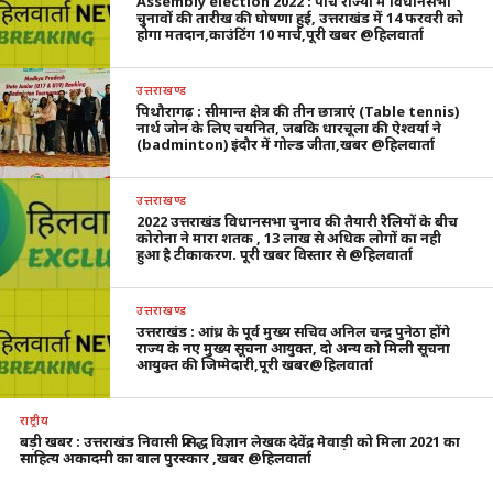
Assembly election 2022 : पांच राज्यों में विधानसभा
चुनावों की तारीख की घोषणा हुई, उत्तराखंड में 14 फरवरी को
होगा मतदान,काउंटिंग 10 मार्च,पूरी खबर @हिलवार्ता
उत्तराखण्ड
पिथौरागढ़ : सीमान्त क्षेत्र की तीन छात्राएं (Table tennis)
नार्थ जोन के लिए चयनित, जबकि धारचूला की ऐश्वर्या ने
(badminton) इंदौर में गोल्ड जीता,खबर @हिलवार्ता
उत्तराखण्ड
2022 उत्तराखंड विधानसभा चुनाव की तैयारी रैलियों के बीच
कोरोना ने मारा शतक , 13 लाख से अधिक लोगों का नही
हुआ है टीकाकरण. पूरी खबर विस्तार से @हिलवार्ता
उत्तराखण्ड
उत्तराखंड : आंध्र के पूर्व मुख्य सचिव अनिल चन्द्र पुनेठा होंगे
राज्य के नए मुख्य सूचना आयुक्त, दो अन्य को मिली सूचना
आयुक्त की जिम्मेदारी,पूरी खबर@हिलवार्ता
राष्ट्रीय
बड़ी खबर : उत्तराखंड निवासी प्रसिद्ध विज्ञान लेखक देवेंद्र मेवाड़ी को मिला 2021 का
साहित्य अकादमी का बाल पुरस्कार ,खबर @हिलवार्ता