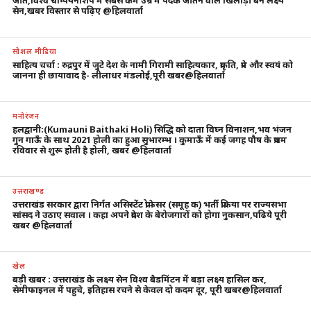
जीते,विश्व चैम्पियनशिप में सबसे कम उम्र में पदक जीतने वाले खिलाड़ी बने लक्ष्य
सेन,खबर विस्तार से पढ़िए @हिलवार्ता
सोशल मीडिया
साहित्य चर्चा : रुद्रपुर में जुटे देश के नामी गिरामी साहित्यकार, प्रकृति, प्रेम और स्वयं को
जानना ही छायावाद है- लीलाधर मंडलोई,पूरी खबर@हिलवार्ता
मनोरंजन
हलद्वानी:(Kumauni Baithaki Holi) सिद्धि को दाता विघ्न विनाशन,भव भंजन
गुन गाऊँ के साथ 2021 होली का हुआ सुभारम्भ । कुमाऊँ में कई जगह पौष के प्रथम
रविवार से शुरू होती है होली, खबर @हिलवार्ता
उत्तराखण्ड
उत्तराखंड सरकार द्वारा निर्गत असिस्टेंट प्रोफेसर (समूह क) भर्ती प्रक्रिया पर राज्यसभा
सांसद ने उठाए सवाल । कहा अपने प्रदेश के बेरोजगारों को होगा नुकसान,पढिये पूरी
खबर @हिलवार्ता
खेल
बड़ी खबर : उत्तराखंड के लक्ष्य सेन विश्व बैडमिंटन में बड़ा लक्ष्य हासिल कर,
सेमीफाइनल में पहुचे, इतिहास रचने से केवल दो कदम दूर, पूरी खबर@हिलवार्ता