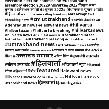
election# election commission #uttrakhand
assembly election 2022#hillvarta#2022 विधान सभा
चुनाव #इलेक्शन की तिथि#चुनाव 2022# विधानसभा चुनाव अपडेट
#हिलवार्ता
#breakingnews
#almora news
#big breaking
#cm uttrakhand
#breaking news
#covid19lockdown
#hillvarta
#dehradun news
#Haldwani news
#hillvartanews
#hillvarta breaking
#hillvarta.com
#hillvarta news
#uttarakhand latest
#nainital news
#uttrakhand breaking
#uttrakhand latest
#uttrakhand
#uttrakhand news
#uttrakhandnews
#अलमोड़ा
#उत्तराखंड
#उत्तराखंड
समाचार
#उत्तराखंड के ताजा समाचार
#उत्तराखंड आज तक
#उत्तराखंड समाचार
ब्रेकिंग
#मुख्यमंत्री उत्तराखंड
#बिग ब्रेकिंग
#हिलवार्ता
#हिलवार्ता न्यूज
#सीएम उत्तराखंड
#हिलवार्ता
featured
Haldwani news
#हिलवार्ता विशेष
ब्रेकिंग
Hillvartanews
Hillvarta
Hillvarta.com
hill varta.com
हिलवार्ता
हिलवार्तान्यूजडेस्क
Uttarakhand news