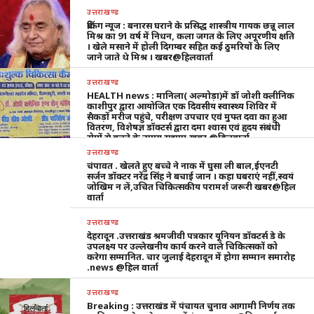
उत्तराखण्ड
ब्रेकिंग न्यूज : बनारस घराने के प्रसिद्ध शास्त्रीय गायक छन्नू लाल
मिश्र का 91 वर्ष में निधन, कला जगत के लिए अपूरणीय क्षति
। खेले मसाने में होली दिगम्बर सहित कई ठुमरियों के लिए
जाने जाते थे मिश्र । खबर@हिलवार्ता
उत्तराखण्ड
HEALTH news : मानिला( अल्मोड़ा)में डॉ जोशी क्लीनिक
काशीपुर द्वारा आयोजित एक दिवसीय स्वास्थ्य शिविर में
सैकड़ों मरीज पहुंचे, परीक्षण उपचार एवं मुफ्त दवा का हुआ
वितरण, विशेषज्ञ डॉक्टर्स द्वारा दमा श्वास एवं हृदय संबंधी
रोगों से बचने के उपाय सुझाए,खबर @हिलवार्ता
उत्तराखण्ड
चंपावत . खेलते हुए बच्चे ने नाक में घुसा ली बाल,ईएनटी
सर्जन डॉक्टर नरेंद्र सिंह ने बचाई जान । कहा घबराएं नहीं,स्वयं
जोखिम न लें,उचित चिकित्सकीय परामर्श जरूरी खबर@हिल
वार्ता
उत्तराखण्ड
देहरादून .उत्तराखंड श्रमजीवी पत्रकार यूनियन डॉक्टर्स डे के
उपलक्ष्य पर उल्लेखनीय कार्य करने वाले चिकित्सकों को
करेगा सम्मानित. चार जुलाई देहरादून में होगा सम्मान समारोह
.news @हिल वार्ता
उत्तराखण्ड
Breaking : उत्तराखंड में पंचायत चुनाव आगामी निर्णय तक