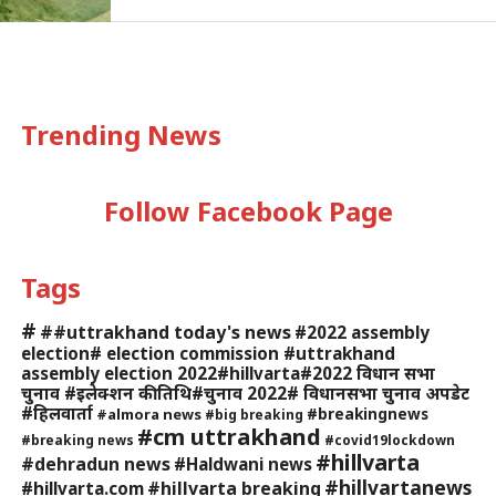
Trending News
Follow Facebook Page
Tags
#
##uttrakhand today's news
#2022 assembly
election# election commission #uttrakhand
assembly election 2022#hillvarta#2022 विधान सभा
चुनाव #इलेक्शन की तिथि#चुनाव 2022# विधानसभा चुनाव अपडेट
#हिलवार्ता
#breakingnews
#almora news
#big breaking
#cm uttrakhand
#breaking news
#covid19lockdown
#hillvarta
#dehradun news
#Haldwani news
#hillvartanews
#hillvarta breaking
#hillvarta.com