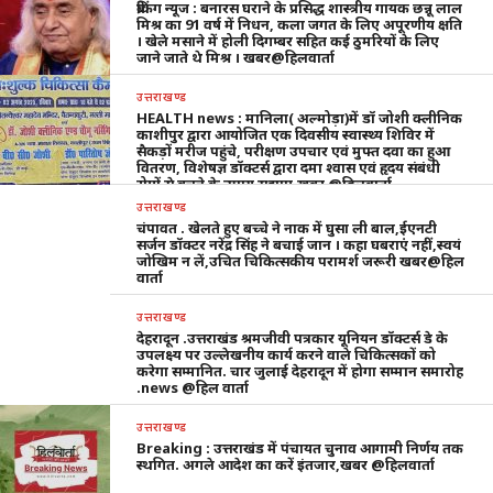
ब्रेकिंग न्यूज : बनारस घराने के प्रसिद्ध शास्त्रीय गायक छन्नू लाल
मिश्र का 91 वर्ष में निधन, कला जगत के लिए अपूरणीय क्षति
। खेले मसाने में होली दिगम्बर सहित कई ठुमरियों के लिए
जाने जाते थे मिश्र । खबर@हिलवार्ता
उत्तराखण्ड
HEALTH news : मानिला( अल्मोड़ा)में डॉ जोशी क्लीनिक
काशीपुर द्वारा आयोजित एक दिवसीय स्वास्थ्य शिविर में
सैकड़ों मरीज पहुंचे, परीक्षण उपचार एवं मुफ्त दवा का हुआ
वितरण, विशेषज्ञ डॉक्टर्स द्वारा दमा श्वास एवं हृदय संबंधी
रोगों से बचने के उपाय सुझाए,खबर @हिलवार्ता
उत्तराखण्ड
चंपावत . खेलते हुए बच्चे ने नाक में घुसा ली बाल,ईएनटी
सर्जन डॉक्टर नरेंद्र सिंह ने बचाई जान । कहा घबराएं नहीं,स्वयं
जोखिम न लें,उचित चिकित्सकीय परामर्श जरूरी खबर@हिल
वार्ता
उत्तराखण्ड
देहरादून .उत्तराखंड श्रमजीवी पत्रकार यूनियन डॉक्टर्स डे के
उपलक्ष्य पर उल्लेखनीय कार्य करने वाले चिकित्सकों को
करेगा सम्मानित. चार जुलाई देहरादून में होगा सम्मान समारोह
.news @हिल वार्ता
उत्तराखण्ड
Breaking : उत्तराखंड में पंचायत चुनाव आगामी निर्णय तक
स्थगित. अगले आदेश का करें इंतजार,खबर @हिलवार्ता