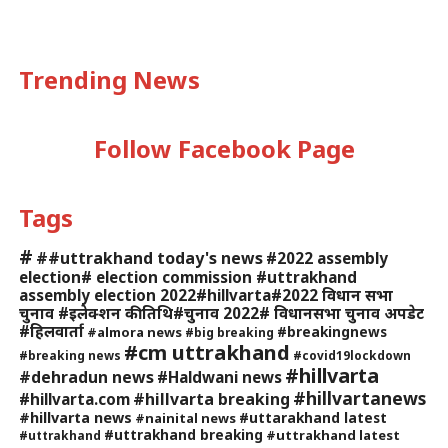
Trending News
Follow Facebook Page
Tags
#
##uttrakhand today's news
#2022 assembly
election# election commission #uttrakhand
assembly election 2022#hillvarta#2022 विधान सभा
चुनाव #इलेक्शन की तिथि#चुनाव 2022# विधानसभा चुनाव अपडेट
#हिलवार्ता
#breakingnews
#almora news
#big breaking
#cm uttrakhand
#breaking news
#covid19lockdown
#hillvarta
#dehradun news
#Haldwani news
#hillvartanews
#hillvarta breaking
#hillvarta.com
#hillvarta news
#uttarakhand latest
#nainital news
#uttrakhand breaking
#uttrakhand latest
#uttrakhand