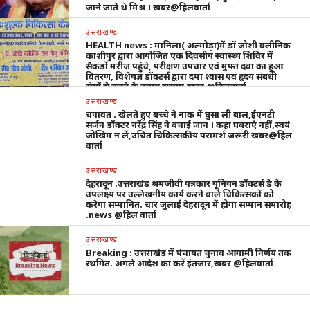
जाने जाते थे मिश्र । खबर@हिलवार्ता
उत्तराखण्ड
HEALTH news : मानिला( अल्मोड़ा)में डॉ जोशी क्लीनिक
काशीपुर द्वारा आयोजित एक दिवसीय स्वास्थ्य शिविर में
सैकड़ों मरीज पहुंचे, परीक्षण उपचार एवं मुफ्त दवा का हुआ
वितरण, विशेषज्ञ डॉक्टर्स द्वारा दमा श्वास एवं हृदय संबंधी
रोगों से बचने के उपाय सुझाए,खबर @हिलवार्ता
उत्तराखण्ड
चंपावत . खेलते हुए बच्चे ने नाक में घुसा ली बाल,ईएनटी
सर्जन डॉक्टर नरेंद्र सिंह ने बचाई जान । कहा घबराएं नहीं,स्वयं
जोखिम न लें,उचित चिकित्सकीय परामर्श जरूरी खबर@हिल
वार्ता
उत्तराखण्ड
देहरादून .उत्तराखंड श्रमजीवी पत्रकार यूनियन डॉक्टर्स डे के
उपलक्ष्य पर उल्लेखनीय कार्य करने वाले चिकित्सकों को
करेगा सम्मानित. चार जुलाई देहरादून में होगा सम्मान समारोह
.news @हिल वार्ता
उत्तराखण्ड
Breaking : उत्तराखंड में पंचायत चुनाव आगामी निर्णय तक
स्थगित. अगले आदेश का करें इंतजार,खबर @हिलवार्ता