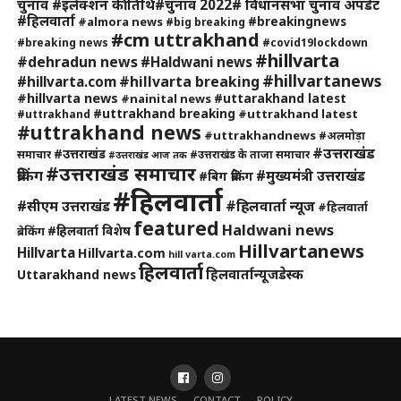
चुनाव #इलेक्शन की तिथि#चुनाव 2022# विधानसभा चुनाव अपडेट
#हिलवार्ता
#breakingnews
#almora news
#big breaking
#cm uttrakhand
#breaking news
#covid19lockdown
#hillvarta
#dehradun news
#Haldwani news
#hillvartanews
#hillvarta breaking
#hillvarta.com
#hillvarta news
#uttarakhand latest
#nainital news
#uttrakhand breaking
#uttrakhand latest
#uttrakhand
#uttrakhand news
#uttrakhandnews
#अलमोड़ा
#उत्तराखंड
#उत्तराखंड
समाचार
#उत्तराखंड के ताजा समाचार
#उत्तराखंड आज तक
#उत्तराखंड समाचार
ब्रेकिंग
#मुख्यमंत्री उत्तराखंड
#बिग ब्रेकिंग
#हिलवार्ता
#हिलवार्ता न्यूज
#सीएम उत्तराखंड
#हिलवार्ता
featured
Haldwani news
#हिलवार्ता विशेष
ब्रेकिंग
Hillvartanews
Hillvarta
Hillvarta.com
hill varta.com
हिलवार्ता
हिलवार्तान्यूजडेस्क
Uttarakhand news
LATEST NEWS
CONTACT
POLICY