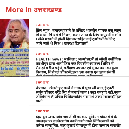
More in उत्तराखण्ड
उत्तराखण्ड
ब्रेकिंग न्यूज : बनारस घराने के प्रसिद्ध शास्त्रीय गायक छन्नू लाल
मिश्र का 91 वर्ष में निधन, कला जगत के लिए अपूरणीय क्षति
। खेले मसाने में होली दिगम्बर सहित कई ठुमरियों के लिए
जाने जाते थे मिश्र । खबर@हिलवार्ता
उत्तराखण्ड
HEALTH news : मानिला( अल्मोड़ा)में डॉ जोशी क्लीनिक
काशीपुर द्वारा आयोजित एक दिवसीय स्वास्थ्य शिविर में
सैकड़ों मरीज पहुंचे, परीक्षण उपचार एवं मुफ्त दवा का हुआ
वितरण, विशेषज्ञ डॉक्टर्स द्वारा दमा श्वास एवं हृदय संबंधी
रोगों से बचने के उपाय सुझाए,खबर @हिलवार्ता
उत्तराखण्ड
चंपावत . खेलते हुए बच्चे ने नाक में घुसा ली बाल,ईएनटी
सर्जन डॉक्टर नरेंद्र सिंह ने बचाई जान । कहा घबराएं नहीं,स्वयं
जोखिम न लें,उचित चिकित्सकीय परामर्श जरूरी खबर@हिल
वार्ता
उत्तराखण्ड
देहरादून .उत्तराखंड श्रमजीवी पत्रकार यूनियन डॉक्टर्स डे के
उपलक्ष्य पर उल्लेखनीय कार्य करने वाले चिकित्सकों को
करेगा सम्मानित. चार जुलाई देहरादून में होगा सम्मान समारोह