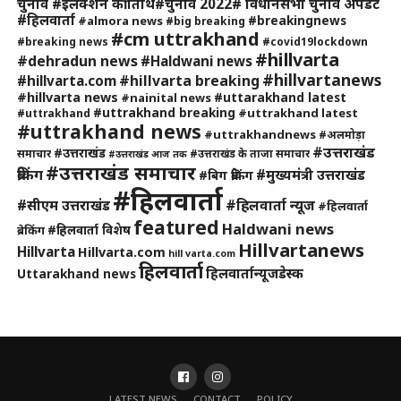
चुनाव #इलेक्शन की तिथि#चुनाव 2022# विधानसभा चुनाव अपडेट
#हिलवार्ता
#breakingnews
#almora news
#big breaking
#cm uttrakhand
#breaking news
#covid19lockdown
#hillvarta
#dehradun news
#Haldwani news
#hillvartanews
#hillvarta breaking
#hillvarta.com
#hillvarta news
#uttarakhand latest
#nainital news
#uttrakhand breaking
#uttrakhand latest
#uttrakhand
#uttrakhand news
#uttrakhandnews
#अलमोड़ा
#उत्तराखंड
#उत्तराखंड
समाचार
#उत्तराखंड के ताजा समाचार
#उत्तराखंड आज तक
#उत्तराखंड समाचार
ब्रेकिंग
#मुख्यमंत्री उत्तराखंड
#बिग ब्रेकिंग
#हिलवार्ता
#हिलवार्ता न्यूज
#सीएम उत्तराखंड
#हिलवार्ता
featured
Haldwani news
#हिलवार्ता विशेष
ब्रेकिंग
Hillvartanews
Hillvarta
Hillvarta.com
hill varta.com
हिलवार्ता
हिलवार्तान्यूजडेस्क
Uttarakhand news
LATEST NEWS
CONTACT
POLICY