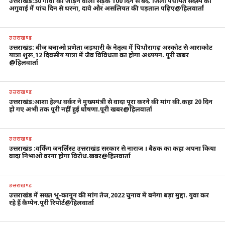
उत्तराखंड:30 गावों को जोड़ने वाली सड़क 100 दिन से बंद. जिला पंचायत सदस्य की
अगुवाई में पांच दिन से धरना, दावे और असलियत की पड़ताल पढ़िए@हिलवार्ता
उत्तराखण्ड
उत्तराखंड: बीज बचाओ प्रणेता जड़धारी के नेतृत्व में पिथौरागढ़ अस्कोट से आराकोट
यात्रा शुरू,12 दिवसीय यात्रा में जैव विविधता का होगा अध्ययन. पूरी खबर
@हिलवार्ता
उत्तराखण्ड
उत्तराखंड:आशा हेल्थ वर्कर ने मुख्यमंत्री से वादा पूरा करने की मांग की.कहा 20 दिन
हो गए अभी तक पूरी नहीं हुई घोषणा.पूरी खबर@हिलवार्ता
उत्तराखण्ड
उत्तराखंड :वर्किंग जनर्लिस्ट उत्तराखंड सरकार से नाराज । बैठक का कहा अपना किया
वादा निभाओ वरना होगा विरोध.खबर@हिलवार्ता
उत्तराखण्ड
उत्तराखंड में सख्त भू-कानून की मांग तेज,2022 चुनाव में बनेगा बड़ा मुद्दा. युवा कर
रहे हैं कैम्पेन.पूरी रिपोर्ट@हिलवार्ता