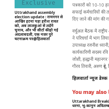
पत्रकारों को 10-10 हजार
सफाई कर्मचारियों की त
Uttrakhand assembly
election update : रामनगर से
दिए जाने की मांग की 
आखिर हटना पड़ा हरीश रावत
को, अब लालकुआं से लड़ेंगे
चुनाव, और भी सीटों की हो गई
वर्चुअल बैठक में राष्ट्री
अदलाबदली, एक नजर पूरे
ने परिचर्चा में भाग लिया
घटनाक्रम पर@हिलवार्ता
उपाध्यक्ष रजनीश ध्यानी,
कार्यकारिणी सदस्य रवि द
जोशी, हल्द्वानी महानगर
गौरव तिवारी, अरुण दूबे
हिलवार्ता न्यूज डेस्क
You may also l
Uttarakhand Breaking :
धरना, भू-कानून अविलम्ब