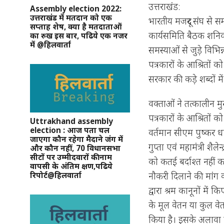
उत्तराखंड:
Assembly election 2022:
उत्तराखंड में मतदान को एक
भारतीय मजदूर संघ से सम्
सप्ताह शेष, क्या है मतदाताओं
कार्यसमिति बैठक शनिव
का रुख इस बार, पढिये एक नजर
में @हिलवार्ता
समस्याओं से जुड़े विभिन्
पत्रकारों के आश्रितों 
सरकार की कड़े शब्दों में
वक्ताओं ने तत्कालीन मु
पत्रकारों के आश्रितों 
Uttrakhand assembly
election : आज पता चल
वर्तमान सीएम पुष्कर धा
जाएगा कौन रहेगा मैदाने जंग में
गुप्ता एवं महामंत्री शै
और कौन नहीं, 70 विधानसभा
सीटों पर उम्मीदवारों की नाम
को कतई बर्दाश्त नहीं क
वापसी के अंतिम क्षण,पढिये
नौकरी दिलाने की मांग क
रिपोर्ट@हिलवार्ता
द्वारा श्रम कानूनों मे
के मूल वेतन या कुल व
किया है। इसके अलावा क