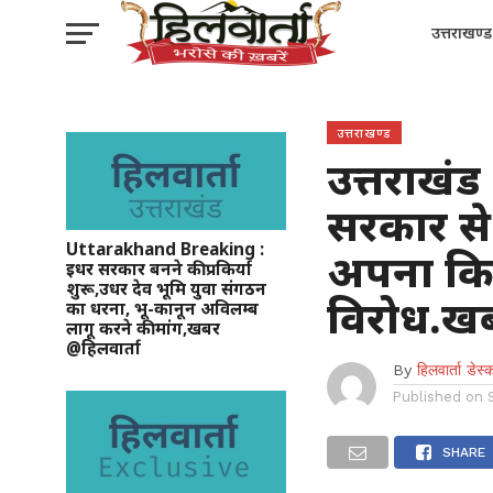
उत्तराखण्ड
उत्तराखण्ड
उत्तराखंड 
सरकार से
Uttarakhand Breaking :
अपना कि
इधर सरकार बनने की प्रकिर्या
शुरू,उधर देव भूमि युवा संगठन
विरोध.खब
का धरना, भू-कानून अविलम्ब
लागू करने की मांग,खबर
@हिलवार्ता
By
हिलवार्ता डेस्
Published on
SHARE