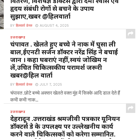
वितरण, विशेषज्ञ डॉक्टर्स द्वारा दमा श्वास एवं
हृदय संबंधी रोगों से बचने के उपाय
सुझाए,खबर @हिलवार्ता
BY
हिलवार्ता डेस्क
AUGUST 4, 2025
मानिला अल्मोड़ा : यहां मल्ला मानिला स्थित संस्कृत विद्यालय में 3
उत्तराखण्ड
अगस्त 2025 रविवार ,चौमू नर्सिंग...
चंपावत . खेलते हुए बच्चे ने नाक में घुसा ली
बाल,ईएनटी सर्जन डॉक्टर नरेंद्र सिंह ने बचाई
जान । कहा घबराएं नहीं,स्वयं जोखिम न
लें,उचित चिकित्सकीय परामर्श जरूरी
खबर@हिल वार्ता
BY
हिलवार्ता डेस्क
JULY 7, 2025
चंपावत .छोटे बच्चे अक्सर खेलते वक्त मुंह में सिक्के आदि डाल देते हैं
कभी कभी नाक...
उत्तराखण्ड
देहरादून .उत्तराखंड श्रमजीवी पत्रकार यूनियन
डॉक्टर्स डे के उपलक्ष्य पर उल्लेखनीय कार्य
करने वाले चिकित्सकों को करेगा सम्मानित.