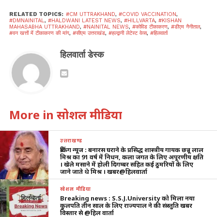
RELATED TOPICS:
#CM UTTRAKHAND
,
#COVID VACCINATION
,
#DMNAINITAL
,
#HALDWANI LATEST NEWS
,
#HILLVARTA
,
#KISHAN
MAHASABHA UTTRAKHAND
,
#NAINITAL NEWS
,
#कोविड टीकाकरण
,
#डीएम नैनीताल
,
#वन खत्तों में टीकाकरण की मांग
,
#सीएम उत्तराखंड
,
#हल्द्वानी लेटेस्ट वेव्स
,
#हिलवार्ता
हिलवार्ता डेस्क
More in सोशल मीडिया
उत्तराखण्ड
ब्रेकिंग न्यूज : बनारस घराने के प्रसिद्ध शास्त्रीय गायक छन्नू लाल
मिश्र का 91 वर्ष में निधन, कला जगत के लिए अपूरणीय क्षति
। खेले मसाने में होली दिगम्बर सहित कई ठुमरियों के लिए
जाने जाते थे मिश्र । खबर@हिलवार्ता
सोशल मीडिया
Breaking news : S.S.J.University को मिला नया
कुलपति तीन साल के लिए राज्यपाल ने की संस्तुति खबर
विस्तार से @हिल वार्ता