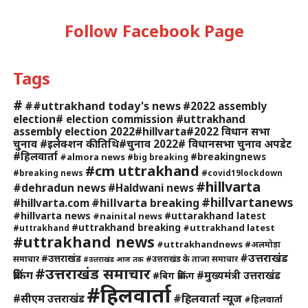
Follow Facebook Page
Tags
#
##uttrakhand today's news
#2022 assembly
election# election commission #uttrakhand
assembly election 2022#hillvarta#2022 विधान सभा
चुनाव #इलेक्शन की तिथि#चुनाव 2022# विधानसभा चुनाव अपडेट
#हिलवार्ता
#breakingnews
#almora news
#big breaking
#cm uttrakhand
#breaking news
#covid19lockdown
#hillvarta
#dehradun news
#Haldwani news
#hillvartanews
#hillvarta breaking
#hillvarta.com
#hillvarta news
#uttarakhand latest
#nainital news
#uttrakhand breaking
#uttrakhand latest
#uttrakhand
#uttrakhand news
#uttrakhandnews
#अलमोड़ा
#उत्तराखंड
#उत्तराखंड
समाचार
#उत्तराखंड के ताजा समाचार
#उत्तराखंड आज तक
#उत्तराखंड समाचार
ब्रेकिंग
#मुख्यमंत्री उत्तराखंड
#बिग ब्रेकिंग
#हिलवार्ता
#हिलवार्ता न्यूज
#सीएम उत्तराखंड
#हिलवार्ता