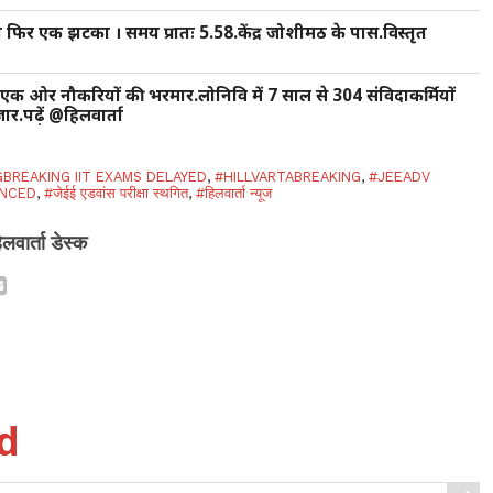
 का फिर एक झटका । समय प्रातः 5.58.केंद्र जोशीमठ के पास.विस्तृत
ें एक ओर नौकरियों की भरमार.लोनिवि में 7 साल से 304 संविदाकर्मियों
ार.पढ़ें @हिलवार्ता
GBREAKING IIT EXAMS DELAYED
,
#HILLVARTABREAKING
,
#JEEADV
ANCED
,
#जेईई एडवांस परीक्षा स्थगित
,
#हिलवार्ता न्यूज
िलवार्ता डेस्क
d