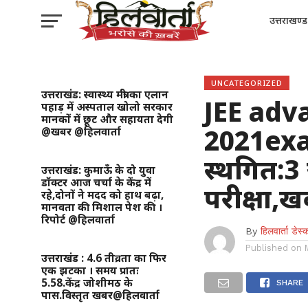
उत्तराखण्ड
UNCATEGORIZED
उत्तराखंड: स्वास्थ्य मंत्री का एलान
JEE adv
पहाड़ में अस्पताल खोलो सरकार
मानकों में छूट और सहायता देगी
2021exa
@खबर @हिलवार्ता
स्थगित:3
उत्तराखंड: कुमाऊँ के दो युवा
डॉक्टर आज चर्चा के केंद्र में
परीक्षा,
रहे,दोनों ने मदद को हाथ बढ़ा,
मानवता की मिशाल पेश की ।
रिपोर्ट @हिलवार्ता
By
हिलवार्ता डेस्
Published on
उत्तराखंड : 4.6 तीव्रता का फिर
एक झटका । समय प्रातः
5.58.केंद्र जोशीमठ के
SHARE
पास.विस्तृत खबर@हिलवार्ता