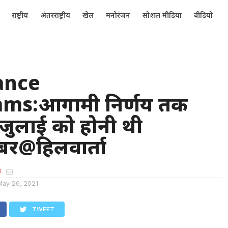
राष्ट्रीय
अंतरराष्ट्रीय
खेल
मनोरंजन
सोशल मीडिया
वीडियो
ance
ms:आगामी निर्णय तक
 जुलाई को होनी थी
खबर@हिलवार्ता
क
May 26, 2021
TWEET