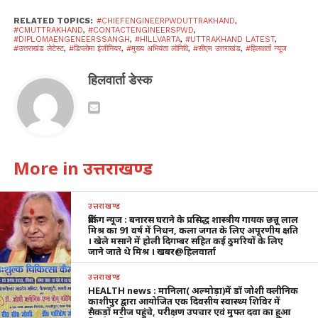
RELATED TOPICS:
#CHIEFENGINEERPWDUTTRAKHAND
,
#CMUTTRAKHAND
,
#CONTACTENGINEERSPWD
,
#DIPLOMAENGENEERSSANGH
,
#HILLVARTA
,
#UTTRAKHAND LATEST
,
#उत्तराखंड लेटेस्ट
,
#डिप्लोमा इंजीनियर
,
#मुख्य अभियंता लोनिवि
,
#सीएम उत्तराखंड
,
#हिलवार्ता न्यूज
हिलवार्ता डेस्क
More in उत्तराखण्ड
उत्तराखण्ड
ब्रेकिंग न्यूज : बनारस घराने के प्रसिद्ध शास्त्रीय गायक छन्नू लाल
मिश्र का 91 वर्ष में निधन, कला जगत के लिए अपूरणीय क्षति
। खेले मसाने में होली दिगम्बर सहित कई ठुमरियों के लिए
जाने जाते थे मिश्र । खबर@हिलवार्ता
उत्तराखण्ड
HEALTH news : मानिला( अल्मोड़ा)में डॉ जोशी क्लीनिक
काशीपुर द्वारा आयोजित एक दिवसीय स्वास्थ्य शिविर में
सैकड़ों मरीज पहुंचे, परीक्षण उपचार एवं मुफ्त दवा का हुआ