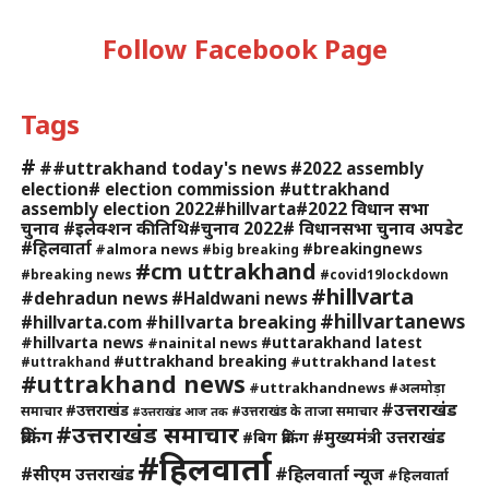
Follow Facebook Page
Tags
#
##uttrakhand today's news
#2022 assembly
election# election commission #uttrakhand
assembly election 2022#hillvarta#2022 विधान सभा
चुनाव #इलेक्शन की तिथि#चुनाव 2022# विधानसभा चुनाव अपडेट
#हिलवार्ता
#breakingnews
#almora news
#big breaking
#cm uttrakhand
#breaking news
#covid19lockdown
#hillvarta
#dehradun news
#Haldwani news
#hillvartanews
#hillvarta breaking
#hillvarta.com
#hillvarta news
#uttarakhand latest
#nainital news
#uttrakhand breaking
#uttrakhand latest
#uttrakhand
#uttrakhand news
#uttrakhandnews
#अलमोड़ा
#उत्तराखंड
#उत्तराखंड
समाचार
#उत्तराखंड के ताजा समाचार
#उत्तराखंड आज तक
#उत्तराखंड समाचार
ब्रेकिंग
#मुख्यमंत्री उत्तराखंड
#बिग ब्रेकिंग
#हिलवार्ता
#हिलवार्ता न्यूज
#सीएम उत्तराखंड
#हिलवार्ता