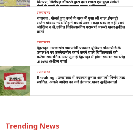
वितरण, विशेषज्ञ डॉक्टर्स द्वारा दमा श्वास एवं हृदय संबंधी
रोगों से बचने के उपाय सुझाए,खबर @हिलवार्ता
उत्तराखण्ड
चंपावत . खेलते हुए बच्चे ने नाक में घुसा ली बाल,ईएनटी
सर्जन डॉक्टर नरेंद्र सिंह ने बचाई जान । कहा घबराएं नहीं,स्वयं
जोखिम न लें,उचित चिकित्सकीय परामर्श जरूरी खबर@हिल
वार्ता
उत्तराखण्ड
देहरादून .उत्तराखंड श्रमजीवी पत्रकार यूनियन डॉक्टर्स डे के
उपलक्ष्य पर उल्लेखनीय कार्य करने वाले चिकित्सकों को
करेगा सम्मानित. चार जुलाई देहरादून में होगा सम्मान समारोह
.news @हिल वार्ता
उत्तराखण्ड
Breaking : उत्तराखंड में पंचायत चुनाव आगामी निर्णय तक
स्थगित. अगले आदेश का करें इंतजार,खबर @हिलवार्ता
Trending News