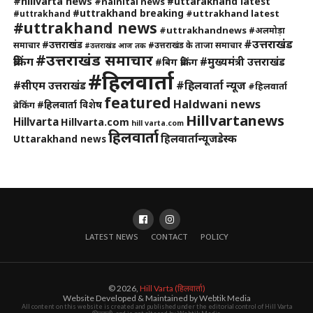
#hillvarta news
#uttarakhand latest
#nainital news
#uttrakhand breaking
#uttrakhand latest
#uttrakhand
#uttrakhand news
#uttrakhandnews
#अलमोड़ा
#उत्तराखंड
#उत्तराखंड
समाचार
#उत्तराखंड के ताजा समाचार
#उत्तराखंड आज तक
#उत्तराखंड समाचार
ब्रेकिंग
#मुख्यमंत्री उत्तराखंड
#बिग ब्रेकिंग
#हिलवार्ता
#हिलवार्ता न्यूज
#सीएम उत्तराखंड
#हिलवार्ता
featured
Haldwani news
#हिलवार्ता विशेष
ब्रेकिंग
Hillvartanews
Hillvarta
Hillvarta.com
hill varta.com
हिलवार्ता
हिलवार्तान्यूजडेस्क
Uttarakhand news
LATEST NEWS
CONTACT
POLICY
© 2026,
Hill Varta (हिलवार्ता)
Website Developed & Maintained by Webtik Media
All content on this website is created and published under the editorial control of Hill Varta