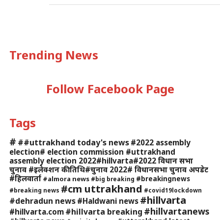
Trending News
Follow Facebook Page
Tags
#
##uttrakhand today's news
#2022 assembly
election# election commission #uttrakhand
assembly election 2022#hillvarta#2022 विधान सभा
चुनाव #इलेक्शन की तिथि#चुनाव 2022# विधानसभा चुनाव अपडेट
#हिलवार्ता
#breakingnews
#almora news
#big breaking
#cm uttrakhand
#breaking news
#covid19lockdown
#hillvarta
#dehradun news
#Haldwani news
#hillvartanews
#hillvarta breaking
#hillvarta.com