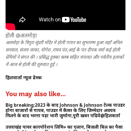
होली @अलमोड़ा
अलमोड़ा के त्रिपुरा सुंदरी मंदिर में होली गायन का सुभारम्भ हुआ जहाँ अनिल
सनवाल, संजय जाका, योगेश ,राघव पंत,आई के पंत दीपक वर्मा कई होली
प्रेमियों ने संगत की । प्रसिद्ध हुक्का क्लब सहित चंपावत और पर्वतीय इलाकों
में आज से होली की शुरुवात हुई ।
हिलवार्ता न्यूज डेस्क
You may also like...
Big breaking:2023 के बाद Johnson & Johnson टेल्क पाउडर
होगा बाजारों से गायब, पाउडर में कैंसर के लिए जिम्मेदार अवयव
मिलने के बाद भरना पड़ा भारी जुर्माना,पूरी खबर पढिये@हिलवार्ता
उत्तराखंड पावर कारपोरेशन लिमि० का एलान, बिजली बिल का पैसा