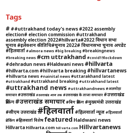
Tags
#
##uttrakhand today's news
#2022 assembly
election# election commission #uttrakhand
assembly election 2022#hillvarta#2022 विधान सभा
चुनाव #इलेक्शन की तिथि#चुनाव 2022# विधानसभा चुनाव अपडेट
#हिलवार्ता
#breakingnews
#almora news
#big breaking
#cm uttrakhand
#breaking news
#covid19lockdown
#hillvarta
#dehradun news
#Haldwani news
#hillvartanews
#hillvarta breaking
#hillvarta.com
#hillvarta news
#uttarakhand latest
#nainital news
#uttrakhand breaking
#uttrakhand latest
#uttrakhand
#uttrakhand news
#uttrakhandnews
#अलमोड़ा
#उत्तराखंड
#उत्तराखंड
समाचार
#उत्तराखंड के ताजा समाचार
#उत्तराखंड आज तक
#उत्तराखंड समाचार
ब्रेकिंग
#मुख्यमंत्री उत्तराखंड
#बिग ब्रेकिंग
#हिलवार्ता
#हिलवार्ता न्यूज
#सीएम उत्तराखंड
#हिलवार्ता
featured
Haldwani news
#हिलवार्ता विशेष
ब्रेकिंग
Hillvartanews
Hillvarta
Hillvarta.com
hill varta.com