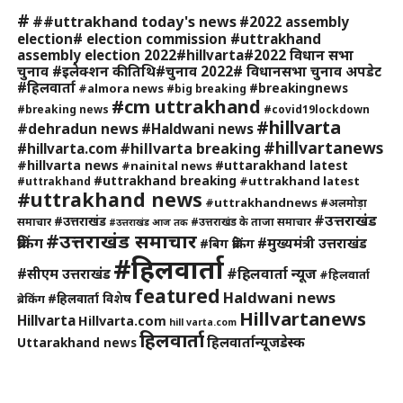
#
##uttrakhand today's news
#2022 assembly
election# election commission #uttrakhand
assembly election 2022#hillvarta#2022 विधान सभा
चुनाव #इलेक्शन की तिथि#चुनाव 2022# विधानसभा चुनाव अपडेट
#हिलवार्ता
#breakingnews
#almora news
#big breaking
#cm uttrakhand
#breaking news
#covid19lockdown
#hillvarta
#dehradun news
#Haldwani news
#hillvartanews
#hillvarta breaking
#hillvarta.com
#hillvarta news
#uttarakhand latest
#nainital news
#uttrakhand breaking
#uttrakhand latest
#uttrakhand
#uttrakhand news
#uttrakhandnews
#अलमोड़ा
#उत्तराखंड
#उत्तराखंड
समाचार
#उत्तराखंड के ताजा समाचार
#उत्तराखंड आज तक
#उत्तराखंड समाचार
ब्रेकिंग
#मुख्यमंत्री उत्तराखंड
#बिग ब्रेकिंग
#हिलवार्ता
#हिलवार्ता न्यूज
#सीएम उत्तराखंड
#हिलवार्ता
featured
Haldwani news
#हिलवार्ता विशेष
ब्रेकिंग
Hillvartanews
Hillvarta
Hillvarta.com
hill varta.com
हिलवार्ता
हिलवार्तान्यूजडेस्क
Uttarakhand news