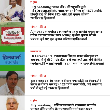
राष्ट्रीय
Big breaking:भारत की15 वीं राष्ट्रपति चुनी
गई#DroupadiMurmu,यशवंत सिन्हा को 1877 जबकि
द्रौपदी मुर्मू को मिले 2824 वोट.पूरी चुनाव प्रकिर्या
समझिए@हिलवार्ता
सोशल मीडिया
Almora : अलमोड़ा इंटर कालेज प्रबंध समिति चुनाव सम्पन्न,
वरिष्ठ पत्रकार प्रकाश पांडे अध्यक्ष, सुशील कुमार जोशी
प्रबंधक चुने गए,पूरा चुनाव परिणाम@हिलवार्ता
उत्तराखण्ड
Uttarakhand : रचनात्मक शिक्षक मंडल की पहल पर
रामनगर में मुंशी प्रेम चंद की याद में एक हप्ते तक होंगे विभिन्न
कार्यक्रम.31 जुलाई जयंती पर होगा समापन,खबर@हिलवार्ता
सोशल मीडिया
दुःखद खबर : वरिष्ठ पत्रकार दीवान नगरकोटी का निधन,लंबे
समय से बीमार चल रहे थे 62 वर्षीय नगरकोटी, कई समाचार
पत्रों से जुड़े रहे.खबर@हिलवार्ता
राष्ट्रीय
Big breaking : पश्चिम बंगाल के राज्यपाल जगदीप
धनखड़ होंगे एनडीए के उपराष्ट्रपति उम्मीदवार.खबर