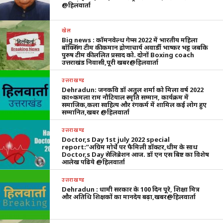
@हिलवार्ता
खेल
Big news : कॉमनवेल्थ गेम्स 2022 में भारतीय महिला
बॉक्सिंग टीम की कमान द्रोणाचार्य अवार्डी भाष्कर भट्ट जबकि
पुरुष टीम की ललित प्रसाद को. दोनों Boxing coach
उत्तराखंड निवासी,पूरी खबर@हिलवार्ता
उत्तराखण्ड
Dehradun: जनकवि डॉ अतुल शर्मा को मिला वर्ष 2022
का०कमला राम नौटियाल स्मृति सम्मान, कार्यक्रम में
समाजिक,कला साहित्य और रंगकर्म में शामिल कई लोग हुए
सम्मानित,खबर @हिलवार्ता
उत्तराखण्ड
Doctor,s Day 1st july 2022 special
report:”अग्रिम मोर्चे पर फैमिली डॉक्टर,थीम के साथ
Doctor,s Day सेलिब्रेशन आज. डॉ एन एस बिष्ट का विशेष
आलेख पढिये @हिलवार्ता
उत्तराखण्ड
Dehradun : धामी सरकार के 100 दिन पूरे, शिक्षा मित्र
और अतिथि शिक्षकों का मानदेय बढ़ा,खबर@हिलवार्ता