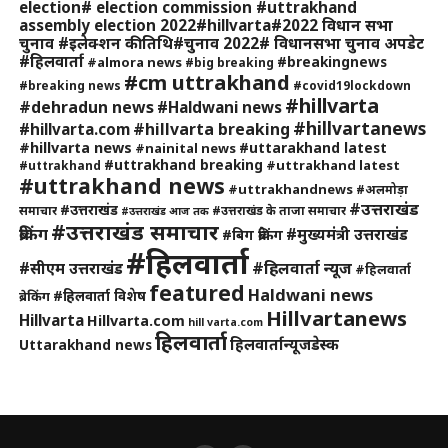
election# election commission #uttrakhand
assembly election 2022#hillvarta#2022 विधान सभा
चुनाव #इलेक्शन की तिथि#चुनाव 2022# विधानसभा चुनाव अपडेट
#हिलवार्ता
#breakingnews
#almora news
#big breaking
#cm uttrakhand
#breaking news
#covid19lockdown
#hillvarta
#dehradun news
#Haldwani news
#hillvartanews
#hillvarta breaking
#hillvarta.com
#hillvarta news
#uttarakhand latest
#nainital news
#uttrakhand breaking
#uttrakhand latest
#uttrakhand
#uttrakhand news
#uttrakhandnews
#अलमोड़ा
#उत्तराखंड
#उत्तराखंड
समाचार
#उत्तराखंड के ताजा समाचार
#उत्तराखंड आज तक
#उत्तराखंड समाचार
ब्रेकिंग
#मुख्यमंत्री उत्तराखंड
#बिग ब्रेकिंग
#हिलवार्ता
#हिलवार्ता न्यूज
#सीएम उत्तराखंड
#हिलवार्ता
featured
Haldwani news
#हिलवार्ता विशेष
ब्रेकिंग
Hillvartanews
Hillvarta
Hillvarta.com
hill varta.com
हिलवार्ता
हिलवार्तान्यूजडेस्क
Uttarakhand news