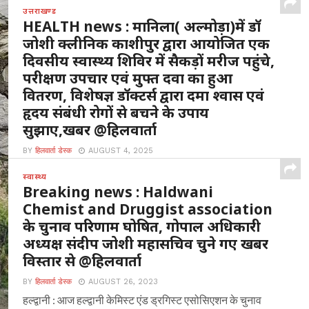
उत्तराखण्ड
HEALTH news : मानिला( अल्मोड़ा)में डॉ
जोशी क्लीनिक काशीपुर द्वारा आयोजित एक
दिवसीय स्वास्थ्य शिविर में सैकड़ों मरीज पहुंचे,
परीक्षण उपचार एवं मुफ्त दवा का हुआ
वितरण, विशेषज्ञ डॉक्टर्स द्वारा दमा श्वास एवं
हृदय संबंधी रोगों से बचने के उपाय
सुझाए,खबर @हिलवार्ता
BY
हिलवार्ता डेस्क
AUGUST 4, 2025
मानिला अल्मोड़ा : यहां मल्ला मानिला स्थित संस्कृत विद्यालय में 3
स्वास्थ्य
अगस्त 2025 रविवार ,चौमू नर्सिंग...
Breaking news : Haldwani
Chemist and Druggist association
के चुनाव परिणाम घोषित, गोपाल अधिकारी
अध्यक्ष संदीप जोशी महासचिव चुने गए खबर
विस्तार से @हिलवार्ता
BY
हिलवार्ता डेस्क
AUGUST 26, 2023
हल्द्वानी : आज हल्द्वानी केमिस्ट एंड ड्रगिस्ट एसोसिएशन के चुनाव