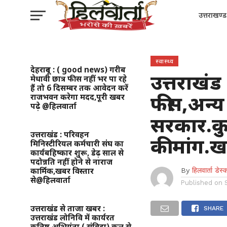
उत्तराखण्ड
स्वास्थ्य
देहरादून : ( good news) गरीब
उत्तराखंड
मेधावी छात्र फीस नहीं भर पा रहे
हैं तो 6 दिसम्बर तक आवेदन करें
फीस,अन्य 
राजभवन करेगा मदद,पूरी खबर
पढ़े @हिलवार्ता
सरकार.कुछ
उत्तराखंड : परिवहन
की मांग.
मिनिस्टीरियल कर्मचारी संघ का
कार्यबहिष्कार शुरू, डेढ़ साल से
पदोन्नति नहीं होने से नाराज
कार्मिक,खबर विस्तार
By
हिलवार्ता डेस्
से@हिलवार्ता
Published on
उत्तराखंड से ताजा खबर :
SHARE
उत्तराखंड लोनिवि में कार्यरत
कनिष्ठ अभियंता ( संविदा) कल से