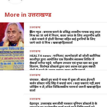
More in उत्तराखण्ड
उत्तराखण्ड
ब्रेकिंग न्यूज : बनारस घराने के प्रसिद्ध शास्त्रीय गायक छन्नू लाल
मिश्र का 91 वर्ष में निधन, कला जगत के लिए अपूरणीय क्षति
। खेले मसाने में होली दिगम्बर सहित कई ठुमरियों के लिए
जाने जाते थे मिश्र । खबर@हिलवार्ता
उत्तराखण्ड
HEALTH news : मानिला( अल्मोड़ा)में डॉ जोशी क्लीनिक
काशीपुर द्वारा आयोजित एक दिवसीय स्वास्थ्य शिविर में
सैकड़ों मरीज पहुंचे, परीक्षण उपचार एवं मुफ्त दवा का हुआ
वितरण, विशेषज्ञ डॉक्टर्स द्वारा दमा श्वास एवं हृदय संबंधी
रोगों से बचने के उपाय सुझाए,खबर @हिलवार्ता
उत्तराखण्ड
चंपावत . खेलते हुए बच्चे ने नाक में घुसा ली बाल,ईएनटी
सर्जन डॉक्टर नरेंद्र सिंह ने बचाई जान । कहा घबराएं नहीं,स्वयं
जोखिम न लें,उचित चिकित्सकीय परामर्श जरूरी खबर@हिल
वार्ता
उत्तराखण्ड
देहरादून .उत्तराखंड श्रमजीवी पत्रकार यूनियन डॉक्टर्स डे के