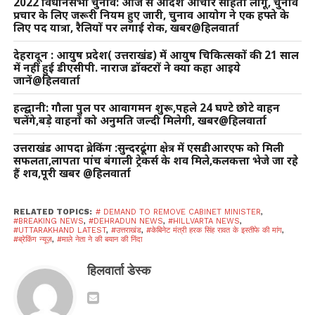
2022 विधानसभा चुनाव: आज से आदर्श आचार संहिता लागू, चुनाव
प्रचार के लिए जरूरी नियम हुए जारी, चुनाव आयोग ने एक हफ्ते के
लिए पद यात्रा, रैलियों पर लगाई रोक, खबर@हिलवार्ता
देहरादून : आयुष प्रदेश( उत्तराखंड) में आयुष चिकित्सकों की 21 साल
में नहीं हुई डीएसीपी. नाराज डॉक्टरों ने क्या कहा आइये
जानें@हिलवार्ता
हल्द्वानी: गौला पुल पर आवागमन शुरू,पहले 24 घण्टे छोटे वाहन
चलेंगे,बड़े वाहनों को अनुमति जल्दी मिलेगी, खबर@हिलवार्ता
उत्तराखंड आपदा ब्रेकिंग :सुन्दरढूंगा क्षेत्र में एसडीआरएफ को मिली
सफलता,लापता पांच बंगाली ट्रेकर्स के शव मिले,कलकत्ता भेजे जा रहे
हैं शव,पूरी खबर @हिलवार्ता
RELATED TOPICS:
# DEMAND TO REMOVE CABINET MINISTER
,
#BREAKING NEWS
,
#DEHRADUN NEWS
,
#HILLVARTA NEWS
,
#UTTARAKHAND LATEST
,
#उत्तराखंड
,
#केबिनेट मंत्री हरक सिंह रावत के इस्तीफे की मांग
,
#ब्रेकिंग न्यूज़
,
#माले नेता ने की बयान की निंदा
हिलवार्ता डेस्क