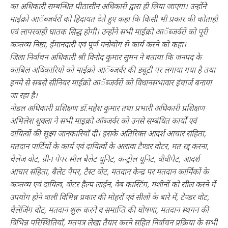
का अधिकारी सम्बन्धित पीठासीन अधिकारी द्वारा ही लिया जाएगा। उन्होंने
माईक्रो आॅब्जर्वरों को हिदायत देते हुए कहा कि किसी भी प्रकार की कोताही
एवं लापरवाही घातक सिद्ध होगी। उन्होंने सभी माईक्रो आॅब्जर्वरों को पूरी
कत्र्तव्य निष्ठा, ईमानदारी एवं पूर्ण मनोयोग से कार्य करने को कहा।
जिला निर्वाचन अधिकारी श्री विनोद कुमार सुमन ने बताया कि जनपद के
काबिल अधिकारियों को माईक्रो आॅब्जर्वर की ड्यूटी पर लगाया गया है तथा
इनमे से सबसे सीनियर माईक्रो आॅब्जर्वरों को विधानसभावार इंचार्ज बनाया
जा रहा है।
नोडल अधिकारी प्रशिक्षण डाॅ.महेश कुमार तथा प्रभारी अधिकारी प्रशिक्षण
अभिलेश शुक्ला ने सभी माइक्रो ऑब्जर्वर को उनसे सम्बंधित कार्यों एवं
दायित्वों की सूक्ष्म जानकारियाॅ दी। इसके अतिरिक्त आदर्श आचार संहिता,
मतदान पार्टियों के कार्य एवं दायित्वों के अलावा टैण्डर वोटर, मत रद्द करना,
चैलेंज वोट, ग्रीन पेपर सील बैलेट यूनिट, कन्ट्रोल यूनिट, वीवीपैट, आदर्श
आचार संहिता, बैलेट पैपर, टैस्ट वोट, मतदान केन्द्र पर मतदान कार्मिकों के
कत्र्तव्य एवं दायित्व, वोटर हैल्प लाईन, वेब कास्टिंग, मशीनों को सील करने में
उपयोग होने वाली विभिन्न प्रकार की मोहरों एवं सीलों के बारे में, टेण्डर वोट,
चैलेंजिंग वोट, मतदान शुरू करने व समाप्ति की घोषणा, मतदान स्थगन की
विभिन्न परिस्थितियाॅ, मतपत्र लेखा तैयार करने सहित निर्वाचन प्रक्रिया के सभी