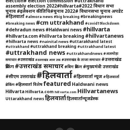
election# election commission #uttrakhand
assembly election 2022#hillvarta#2022 विधान सभा
चुनाव #इलेक्शन की तिथि#चुनाव 2022# विधानसभा चुनाव अपडेट
#हिलवार्ता
#breakingnews
#almora news
#big breaking
#cm uttrakhand
#breaking news
#covid19lockdown
#hillvarta
#dehradun news
#Haldwani news
#hillvartanews
#hillvarta breaking
#hillvarta.com
#hillvarta news
#uttarakhand latest
#nainital news
#uttrakhand breaking
#uttrakhand latest
#uttrakhand
#uttrakhand news
#uttrakhandnews
#अलमोड़ा
#उत्तराखंड
#उत्तराखंड
समाचार
#उत्तराखंड के ताजा समाचार
#उत्तराखंड आज तक
#उत्तराखंड समाचार
ब्रेकिंग
#मुख्यमंत्री उत्तराखंड
#बिग ब्रेकिंग
#हिलवार्ता
#हिलवार्ता न्यूज
#सीएम उत्तराखंड
#हिलवार्ता
featured
Haldwani news
#हिलवार्ता विशेष
ब्रेकिंग
Hillvartanews
Hillvarta
Hillvarta.com
hill varta.com
हिलवार्ता
हिलवार्तान्यूजडेस्क
Uttarakhand news