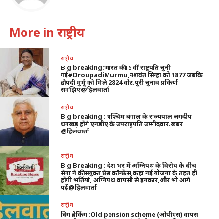
More in राष्ट्रीय
राष्ट्रीय
Big breaking:भारत की15 वीं राष्ट्रपति चुनी
गई#DroupadiMurmu,यशवंत सिन्हा को 1877 जबकि
द्रौपदी मुर्मू को मिले 2824 वोट.पूरी चुनाव प्रकिर्या
समझिए@हिलवार्ता
राष्ट्रीय
Big breaking : पश्चिम बंगाल के राज्यपाल जगदीप
धनखड़ होंगे एनडीए के उपराष्ट्रपति उम्मीदवार.खबर
@हिलवार्ता
राष्ट्रीय
Big Breaking : देश भर में अग्निपथ के विरोध के बीच
सेना ने की संयुक्त प्रेस कॉन्फ्रेंस,कहा नई योजना के तहत ही
होंगी भर्तियां, अग्निपथ वापसी से इनकार,और भी आगे
पढ़ें@हिलवार्ता
राष्ट्रीय
बिग ब्रेकिंग :Old pension scheme (ओपीएस) वापस