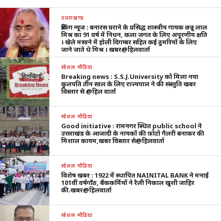
उत्तराखण्ड
ब्रेकिंग न्यूज : बनारस घराने के प्रसिद्ध शास्त्रीय गायक छन्नू लाल
मिश्र का 91 वर्ष में निधन, कला जगत के लिए अपूरणीय क्षति
। खेले मसाने में होली दिगम्बर सहित कई ठुमरियों के लिए
जाने जाते थे मिश्र । खबर@हिलवार्ता
सोशल मीडिया
Breaking news : S.S.J.University को मिला नया
कुलपति तीन साल के लिए राज्यपाल ने की संस्तुति खबर
विस्तार से @हिल वार्ता
सोशल मीडिया
Good initiative : रामनगर स्थित public school ने
उत्तराखंड के आजादी के नायकों की फ़ोटो गैलरी बनाकर की
मिशाल कायम,खबर विस्तार से@हिलवार्ता
सोशल मीडिया
विशेष खबर : 1922 में स्थापित NAINITAL BANK ने मनाई
101वीं वर्षगाँठ, बैंककर्मियों ने रैली निकाल खुशी जाहिर
की.खबर@हिलवार्ता
सोशल मीडिया