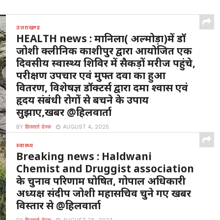
उत्तराखण्ड
HEALTH news : मानिला( अल्मोड़ा)में डॉ
जोशी क्लीनिक काशीपुर द्वारा आयोजित एक
दिवसीय स्वास्थ्य शिविर में सैकड़ों मरीज पहुंचे,
परीक्षण उपचार एवं मुफ्त दवा का हुआ
वितरण, विशेषज्ञ डॉक्टर्स द्वारा दमा श्वास एवं
हृदय संबंधी रोगों से बचने के उपाय
सुझाए,खबर @हिलवार्ता
BY
हिलवार्ता डेस्क
AUGUST 4, 2025
मानिला अल्मोड़ा : यहां मल्ला मानिला स्थित संस्कृत विद्यालय में 3
स्वास्थ्य
अगस्त 2025 रविवार ,चौमू नर्सिंग...
Breaking news : Haldwani
Chemist and Druggist association
के चुनाव परिणाम घोषित, गोपाल अधिकारी
अध्यक्ष संदीप जोशी महासचिव चुने गए खबर
विस्तार से @हिलवार्ता