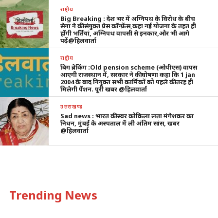
राष्ट्रीय
Big Breaking : देश भर में अग्निपथ के विरोध के बीच
सेना ने की संयुक्त प्रेस कॉन्फ्रेंस,कहा नई योजना के तहत ही
होंगी भर्तियां, अग्निपथ वापसी से इनकार,और भी आगे
पढ़ें@हिलवार्ता
राष्ट्रीय
बिग ब्रेकिंग :Old pension scheme (ओपीएस) वापस
आएगी राजस्थान में, सरकार ने की घोषणा कहा कि 1 jan
2004 के बाद नियुक्त सभी कार्मिकों को पहले की तरह ही
मिलेगी पेंशन. पूरी खबर @हिलवार्ता
उत्तराखण्ड
Sad news : भारत की स्वर कोकिला लता मंगेशकर का
निधन, मुंबई के अस्पताल में ली अंतिम सांस, खबर
@हिलवार्ता
Trending News