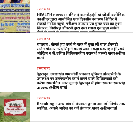
उत्तराखण्ड
HEALTH news : मानिला( अल्मोड़ा)में डॉ जोशी क्लीनिक
काशीपुर द्वारा आयोजित एक दिवसीय स्वास्थ्य शिविर में
सैकड़ों मरीज पहुंचे, परीक्षण उपचार एवं मुफ्त दवा का हुआ
वितरण, विशेषज्ञ डॉक्टर्स द्वारा दमा श्वास एवं हृदय संबंधी
रोगों से बचने के उपाय सुझाए,खबर @हिलवार्ता
उत्तराखण्ड
चंपावत . खेलते हुए बच्चे ने नाक में घुसा ली बाल,ईएनटी
सर्जन डॉक्टर नरेंद्र सिंह ने बचाई जान । कहा घबराएं नहीं,स्वयं
जोखिम न लें,उचित चिकित्सकीय परामर्श जरूरी खबर@हिल
वार्ता
उत्तराखण्ड
देहरादून .उत्तराखंड श्रमजीवी पत्रकार यूनियन डॉक्टर्स डे के
उपलक्ष्य पर उल्लेखनीय कार्य करने वाले चिकित्सकों को
करेगा सम्मानित. चार जुलाई देहरादून में होगा सम्मान समारोह
.news @हिल वार्ता
उत्तराखण्ड
Breaking : उत्तराखंड में पंचायत चुनाव आगामी निर्णय तक
स्थगित. अगले आदेश का करें इंतजार,खबर @हिलवार्ता