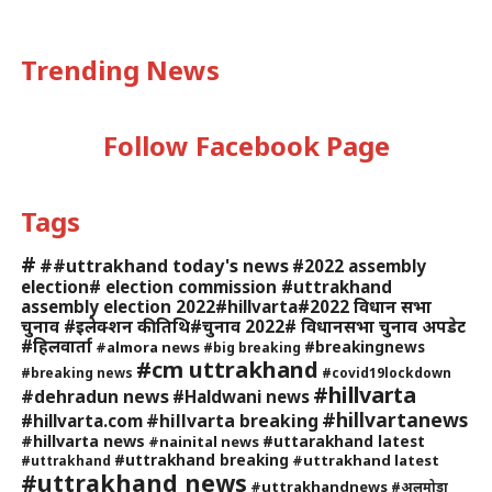
Trending News
Follow Facebook Page
Tags
#
##uttrakhand today's news
#2022 assembly
election# election commission #uttrakhand
assembly election 2022#hillvarta#2022 विधान सभा
चुनाव #इलेक्शन की तिथि#चुनाव 2022# विधानसभा चुनाव अपडेट
#हिलवार्ता
#breakingnews
#almora news
#big breaking
#cm uttrakhand
#breaking news
#covid19lockdown
#hillvarta
#dehradun news
#Haldwani news
#hillvartanews
#hillvarta breaking
#hillvarta.com
#hillvarta news
#uttarakhand latest
#nainital news
#uttrakhand breaking
#uttrakhand latest
#uttrakhand
#uttrakhand news
#uttrakhandnews
#अलमोड़ा