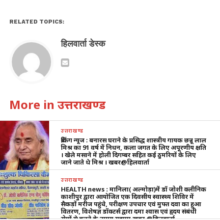
RELATED TOPICS:
हिलवार्ता डेस्क
More in उत्तराखण्ड
उत्तराखण्ड
ब्रेकिंग न्यूज : बनारस घराने के प्रसिद्ध शास्त्रीय गायक छन्नू लाल
मिश्र का 91 वर्ष में निधन, कला जगत के लिए अपूरणीय क्षति
। खेले मसाने में होली दिगम्बर सहित कई ठुमरियों के लिए
जाने जाते थे मिश्र । खबर@हिलवार्ता
उत्तराखण्ड
HEALTH news : मानिला( अल्मोड़ा)में डॉ जोशी क्लीनिक
काशीपुर द्वारा आयोजित एक दिवसीय स्वास्थ्य शिविर में
सैकड़ों मरीज पहुंचे, परीक्षण उपचार एवं मुफ्त दवा का हुआ
वितरण, विशेषज्ञ डॉक्टर्स द्वारा दमा श्वास एवं हृदय संबंधी
रोगों से बचने के उपाय सुझाए,खबर @हिलवार्ता