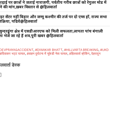
ाई पर छात्रों ने जताई नाराजगी, पर्वतीय गरीब छात्रों को रेगुलर मोड में
े की मांग,ख़बर विस्तार से @हिलवार्ता
लाइट सेंटर नहीं बिहार और जम्मू कश्मीर की तर्ज पर दो एम्स हों, राज्य सभा
िक्रिया, पढिये@हिलवार्ता
 :सुन्दरढूंगा क्षेत्र में एसडीआरएफ को मिली सफलता,लापता पांच बंगाली
्ता भेजे जा रहे हैं शव,पूरी खबर @हिलवार्ता
DEVPRAYAGACCIDENT
,
#DIWAKAR BHATT
,
#HILLVARTA BREAKING
,
#UKD
#दिवाकर भट्ट घायल
,
#वाहन दुर्घटना में यूकेडी नेता घायल
,
#हिलवार्ता ब्रेकिंग
,
देहरादून
िलवार्ता डेस्क