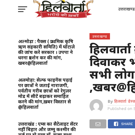
उत्तराखण्ड
उत्तराखण्ड
अल्मोड़ा : पैक्स ( प्राथमिक कृषि
हिलवार्ता ब
ऋण सहकारी समिति) में घोटाले
की जांच करे सरकार । उपपा ने
दिवाकर भट
धरना प्रदर्शन कर की मांग,
खबर@हिलवार्ता
सभी लोग स
अलमोड़ा: सेल्फ फाइनेंस पढ़ाई
,खबर@हिल
पर छात्रों ने जताई नाराजगी,
पर्वतीय गरीब छात्रों को रेगुलर
मोड में सीटें बढ़ाकर समाहित
करने की मांग,ख़बर विस्तार से
By
हिलवार्ता डेस्
@हिलवार्ता
Published on
उत्तराखंड : एम्स का सैटेलाइट सेंटर
SHARE
नहीं बिहार और जम्मू कश्मीर की
तर्ज पर दो एम्स हों, राज्य सभा