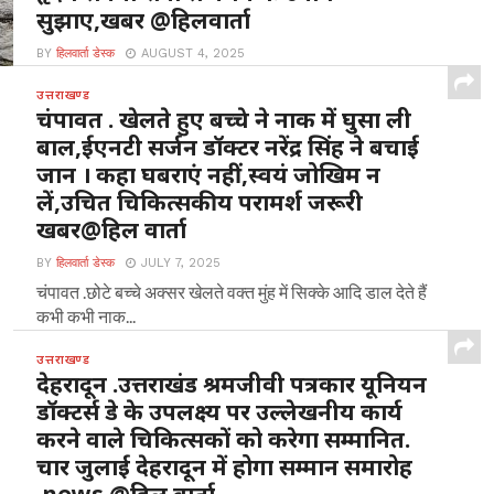
सुझाए,खबर @हिलवार्ता
BY
हिलवार्ता डेस्क
AUGUST 4, 2025
मानिला अल्मोड़ा : यहां मल्ला मानिला स्थित संस्कृत विद्यालय में 3
उत्तराखण्ड
अगस्त 2025 रविवार ,चौमू नर्सिंग...
चंपावत . खेलते हुए बच्चे ने नाक में घुसा ली
बाल,ईएनटी सर्जन डॉक्टर नरेंद्र सिंह ने बचाई
जान । कहा घबराएं नहीं,स्वयं जोखिम न
लें,उचित चिकित्सकीय परामर्श जरूरी
खबर@हिल वार्ता
BY
हिलवार्ता डेस्क
JULY 7, 2025
चंपावत .छोटे बच्चे अक्सर खेलते वक्त मुंह में सिक्के आदि डाल देते हैं
कभी कभी नाक...
उत्तराखण्ड
देहरादून .उत्तराखंड श्रमजीवी पत्रकार यूनियन
डॉक्टर्स डे के उपलक्ष्य पर उल्लेखनीय कार्य
करने वाले चिकित्सकों को करेगा सम्मानित.
चार जुलाई देहरादून में होगा सम्मान समारोह