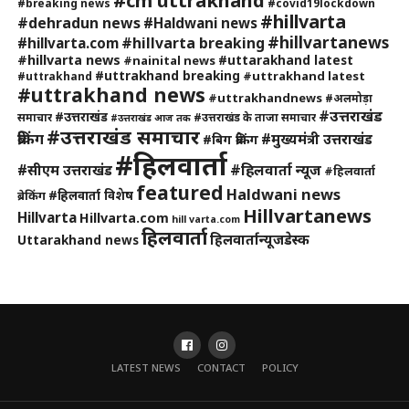
#cm uttrakhand
#breaking news
#covid19lockdown
#hillvarta
#dehradun news
#Haldwani news
#hillvartanews
#hillvarta breaking
#hillvarta.com
#hillvarta news
#uttarakhand latest
#nainital news
#uttrakhand breaking
#uttrakhand latest
#uttrakhand
#uttrakhand news
#uttrakhandnews
#अलमोड़ा
#उत्तराखंड
#उत्तराखंड
समाचार
#उत्तराखंड के ताजा समाचार
#उत्तराखंड आज तक
#उत्तराखंड समाचार
ब्रेकिंग
#मुख्यमंत्री उत्तराखंड
#बिग ब्रेकिंग
#हिलवार्ता
#हिलवार्ता न्यूज
#सीएम उत्तराखंड
#हिलवार्ता
featured
Haldwani news
#हिलवार्ता विशेष
ब्रेकिंग
Hillvartanews
Hillvarta
Hillvarta.com
hill varta.com
हिलवार्ता
हिलवार्तान्यूजडेस्क
Uttarakhand news
LATEST NEWS
CONTACT
POLICY