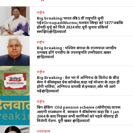
राष्ट्रीय
Big breaking:भारत की15 वीं राष्ट्रपति चुनी
गई#DroupadiMurmu,यशवंत सिन्हा को 1877 जबकि
द्रौपदी मुर्मू को मिले 2824 वोट.पूरी चुनाव प्रकिर्या
समझिए@हिलवार्ता
राष्ट्रीय
Big breaking : पश्चिम बंगाल के राज्यपाल जगदीप
धनखड़ होंगे एनडीए के उपराष्ट्रपति उम्मीदवार.खबर
@हिलवार्ता
राष्ट्रीय
Big Breaking : देश भर में अग्निपथ के विरोध के बीच
सेना ने की संयुक्त प्रेस कॉन्फ्रेंस,कहा नई योजना के तहत ही
होंगी भर्तियां, अग्निपथ वापसी से इनकार,और भी आगे
पढ़ें@हिलवार्ता
राष्ट्रीय
बिग ब्रेकिंग :Old pension scheme (ओपीएस) वापस
आएगी राजस्थान में, सरकार ने की घोषणा कहा कि 1 jan
2004 के बाद नियुक्त सभी कार्मिकों को पहले की तरह ही
मिलेगी पेंशन. पूरी खबर @हिलवार्ता
उत्तराखण्ड