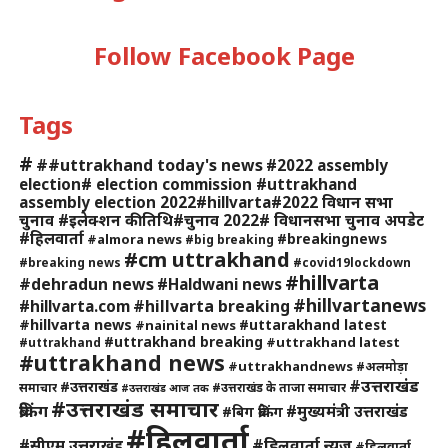
Follow Facebook Page
Tags
#
##uttrakhand today's news
#2022 assembly
election# election commission #uttrakhand
assembly election 2022#hillvarta#2022 विधान सभा
चुनाव #इलेक्शन की तिथि#चुनाव 2022# विधानसभा चुनाव अपडेट
#हिलवार्ता
#breakingnews
#almora news
#big breaking
#cm uttrakhand
#breaking news
#covid19lockdown
#hillvarta
#dehradun news
#Haldwani news
#hillvartanews
#hillvarta breaking
#hillvarta.com
#hillvarta news
#uttarakhand latest
#nainital news
#uttrakhand breaking
#uttrakhand latest
#uttrakhand
#uttrakhand news
#uttrakhandnews
#अलमोड़ा
#उत्तराखंड
#उत्तराखंड
समाचार
#उत्तराखंड के ताजा समाचार
#उत्तराखंड आज तक
#उत्तराखंड समाचार
ब्रेकिंग
#मुख्यमंत्री उत्तराखंड
#बिग ब्रेकिंग
#हिलवार्ता
#हिलवार्ता न्यूज
#सीएम उत्तराखंड
#हिलवार्ता