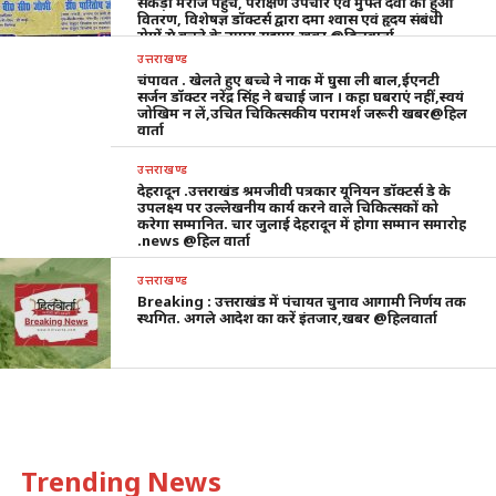
सैकड़ों मरीज पहुंचे, परीक्षण उपचार एवं मुफ्त दवा का हुआ
वितरण, विशेषज्ञ डॉक्टर्स द्वारा दमा श्वास एवं हृदय संबंधी
रोगों से बचने के उपाय सुझाए,खबर @हिलवार्ता
उत्तराखण्ड
चंपावत . खेलते हुए बच्चे ने नाक में घुसा ली बाल,ईएनटी
सर्जन डॉक्टर नरेंद्र सिंह ने बचाई जान । कहा घबराएं नहीं,स्वयं
जोखिम न लें,उचित चिकित्सकीय परामर्श जरूरी खबर@हिल
वार्ता
उत्तराखण्ड
देहरादून .उत्तराखंड श्रमजीवी पत्रकार यूनियन डॉक्टर्स डे के
उपलक्ष्य पर उल्लेखनीय कार्य करने वाले चिकित्सकों को
करेगा सम्मानित. चार जुलाई देहरादून में होगा सम्मान समारोह
.news @हिल वार्ता
उत्तराखण्ड
Breaking : उत्तराखंड में पंचायत चुनाव आगामी निर्णय तक
स्थगित. अगले आदेश का करें इंतजार,खबर @हिलवार्ता
Trending News