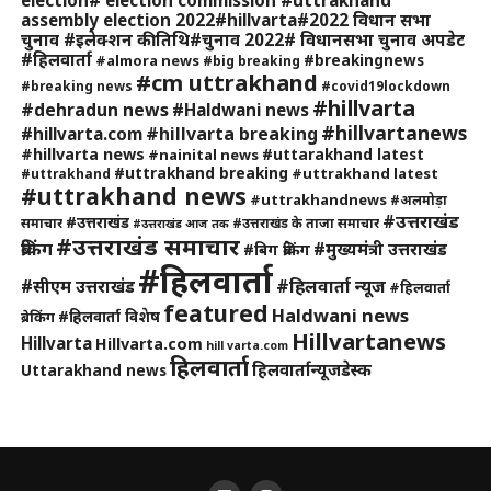
election# election commission #uttrakhand
assembly election 2022#hillvarta#2022 विधान सभा
चुनाव #इलेक्शन की तिथि#चुनाव 2022# विधानसभा चुनाव अपडेट
#हिलवार्ता
#breakingnews
#almora news
#big breaking
#cm uttrakhand
#breaking news
#covid19lockdown
#hillvarta
#dehradun news
#Haldwani news
#hillvartanews
#hillvarta breaking
#hillvarta.com
#hillvarta news
#uttarakhand latest
#nainital news
#uttrakhand breaking
#uttrakhand latest
#uttrakhand
#uttrakhand news
#uttrakhandnews
#अलमोड़ा
#उत्तराखंड
#उत्तराखंड
समाचार
#उत्तराखंड के ताजा समाचार
#उत्तराखंड आज तक
#उत्तराखंड समाचार
ब्रेकिंग
#मुख्यमंत्री उत्तराखंड
#बिग ब्रेकिंग
#हिलवार्ता
#हिलवार्ता न्यूज
#सीएम उत्तराखंड
#हिलवार्ता
featured
Haldwani news
#हिलवार्ता विशेष
ब्रेकिंग
Hillvartanews
Hillvarta
Hillvarta.com
hill varta.com
हिलवार्ता
हिलवार्तान्यूजडेस्क
Uttarakhand news