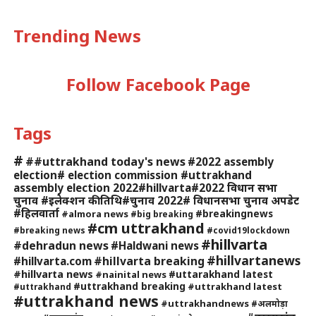
Trending News
Follow Facebook Page
Tags
#
##uttrakhand today's news
#2022 assembly
election# election commission #uttrakhand
assembly election 2022#hillvarta#2022 विधान सभा
चुनाव #इलेक्शन की तिथि#चुनाव 2022# विधानसभा चुनाव अपडेट
#हिलवार्ता
#breakingnews
#almora news
#big breaking
#cm uttrakhand
#breaking news
#covid19lockdown
#hillvarta
#dehradun news
#Haldwani news
#hillvartanews
#hillvarta breaking
#hillvarta.com
#hillvarta news
#uttarakhand latest
#nainital news
#uttrakhand breaking
#uttrakhand latest
#uttrakhand
#uttrakhand news
#uttrakhandnews
#अलमोड़ा