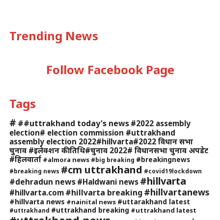
Trending News
Follow Facebook Page
Tags
#
##uttrakhand today's news
#2022 assembly
election# election commission #uttrakhand
assembly election 2022#hillvarta#2022 विधान सभा
चुनाव #इलेक्शन की तिथि#चुनाव 2022# विधानसभा चुनाव अपडेट
#हिलवार्ता
#breakingnews
#almora news
#big breaking
#cm uttrakhand
#breaking news
#covid19lockdown
#hillvarta
#dehradun news
#Haldwani news
#hillvartanews
#hillvarta breaking
#hillvarta.com
#hillvarta news
#uttarakhand latest
#nainital news
#uttrakhand breaking
#uttrakhand latest
#uttrakhand