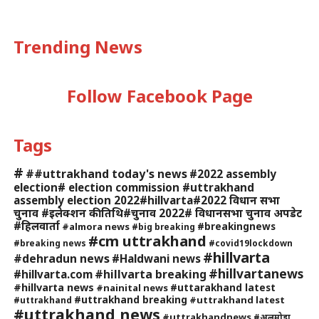
Trending News
Follow Facebook Page
Tags
#
##uttrakhand today's news
#2022 assembly
election# election commission #uttrakhand
assembly election 2022#hillvarta#2022 विधान सभा
चुनाव #इलेक्शन की तिथि#चुनाव 2022# विधानसभा चुनाव अपडेट
#हिलवार्ता
#breakingnews
#almora news
#big breaking
#cm uttrakhand
#breaking news
#covid19lockdown
#hillvarta
#dehradun news
#Haldwani news
#hillvartanews
#hillvarta breaking
#hillvarta.com
#hillvarta news
#uttarakhand latest
#nainital news
#uttrakhand breaking
#uttrakhand latest
#uttrakhand
#uttrakhand news
#uttrakhandnews
#अलमोड़ा