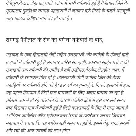
देवीधुरा,केदार,लोहाघाट,पाटी ब्लॉक में भारी वर्फबारी हुई है नैनीताल जिले के
मुख्यालय मुक्तेश्वर रामगढ़ पहाड़पानी,में जमकर वर्फ़ गिरने के चलते धनाचूली
शहर फाटक देवीधुरा मार्ग बंद हो गया है ।
रामगढ़ नैनीताल के सेव का बगीचा वर्फबारी के बाद,
गढ़वाल के उच्च हिमालयी क्षेत्रों सहित उत्तरकाशी और चमोली के ऊँचाई वाले
इलाकों में बर्फवारी हुई है लगातार बारिस से, त्यूणी,चकराता सहित पुरोला की
ऊंचाइयों तक वर्फवारी की उम्मीद है वहीं उखीमठ,गैरसैण,लैंसडौन, चंबा, में
वर्फवारी के समाचार मिल रहे है ।उत्तरकाशी,पौड़ी,चमोली जिले की ऊंची
पहाड़ियों पर वर्फबारी होने को है। इस वर्ष का कुमायूँ के निचले इलाकों में हुआ
यह पहला हिमपात है जिसे फल बागवानी के लिए अच्छा बताया जा रहा है
,मौसम चक्र में हो रहे परिवर्तन के कारण पर्वतीय क्षेत्रों में इस बार लंबे समय
बाद दिसम्बर माह में वर्फवारी हुई है जिसे काश्तकारों के हित मे माना जाता है
।
इंडियन काउंसिल ऑफ एग्रीकल्चरल रिसर्च के डायरेक्टर जनरल त्रिलोचन
महापात्र ने बताया कि यह बारिश सही समय पर हुई है. इससे गेहूं, चना, सरसों
और रबी की अन्य फसलों को लाभ होगा.