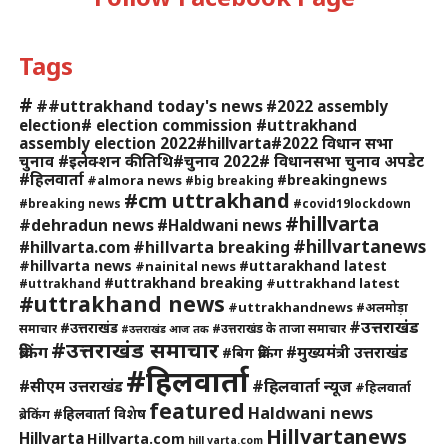
Tags
#
##uttrakhand today's news
#2022 assembly
election# election commission #uttrakhand
assembly election 2022#hillvarta#2022 विधान सभा
चुनाव #इलेक्शन की तिथि#चुनाव 2022# विधानसभा चुनाव अपडेट
#हिलवार्ता
#breakingnews
#almora news
#big breaking
#cm uttrakhand
#breaking news
#covid19lockdown
#hillvarta
#dehradun news
#Haldwani news
#hillvartanews
#hillvarta breaking
#hillvarta.com
#hillvarta news
#uttarakhand latest
#nainital news
#uttrakhand breaking
#uttrakhand latest
#uttrakhand
#uttrakhand news
#uttrakhandnews
#अलमोड़ा
#उत्तराखंड
#उत्तराखंड
समाचार
#उत्तराखंड के ताजा समाचार
#उत्तराखंड आज तक
#उत्तराखंड समाचार
ब्रेकिंग
#मुख्यमंत्री उत्तराखंड
#बिग ब्रेकिंग
#हिलवार्ता
#हिलवार्ता न्यूज
#सीएम उत्तराखंड
#हिलवार्ता
featured
Haldwani news
#हिलवार्ता विशेष
ब्रेकिंग
Hillvartanews
Hillvarta
Hillvarta.com
hill varta.com