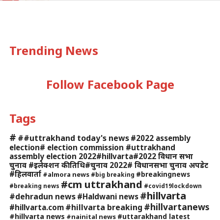
Trending News
Follow Facebook Page
Tags
#
##uttrakhand today's news
#2022 assembly
election# election commission #uttrakhand
assembly election 2022#hillvarta#2022 विधान सभा
चुनाव #इलेक्शन की तिथि#चुनाव 2022# विधानसभा चुनाव अपडेट
#हिलवार्ता
#breakingnews
#almora news
#big breaking
#cm uttrakhand
#breaking news
#covid19lockdown
#hillvarta
#dehradun news
#Haldwani news
#hillvartanews
#hillvarta breaking
#hillvarta.com
#hillvarta news
#uttarakhand latest
#nainital news