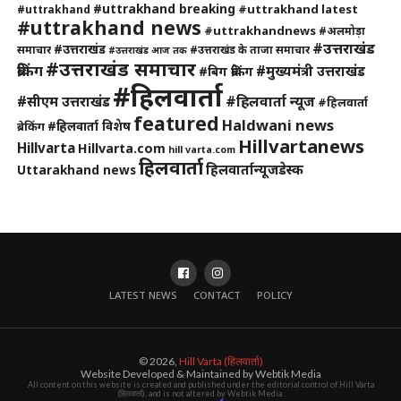
#uttrakhand breaking
#uttrakhand latest
#uttrakhand
#uttrakhand news
#uttrakhandnews
#अलमोड़ा
#उत्तराखंड
#उत्तराखंड
समाचार
#उत्तराखंड के ताजा समाचार
#उत्तराखंड आज तक
#उत्तराखंड समाचार
ब्रेकिंग
#मुख्यमंत्री उत्तराखंड
#बिग ब्रेकिंग
#हिलवार्ता
#हिलवार्ता न्यूज
#सीएम उत्तराखंड
#हिलवार्ता
featured
Haldwani news
#हिलवार्ता विशेष
ब्रेकिंग
Hillvartanews
Hillvarta
Hillvarta.com
hill varta.com
हिलवार्ता
हिलवार्तान्यूजडेस्क
Uttarakhand news
LATEST NEWS
CONTACT
POLICY
© 2026,
Hill Varta (हिलवार्ता)
Website Developed & Maintained by Webtik Media
All content on this website is created and published under the editorial control of Hill Varta
(हिलवार्ता), and is not altered by Webtik Media.