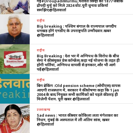
गई#DroupadiMurmu,यशवंत सिन्हा को 1877 जबकि
द्रौपदी मुर्मू को मिले 2824 वोट.पूरी चुनाव प्रकिर्या
समझिए@हिलवार्ता
राष्ट्रीय
Big breaking : पश्चिम बंगाल के राज्यपाल जगदीप
धनखड़ होंगे एनडीए के उपराष्ट्रपति उम्मीदवार.खबर
@हिलवार्ता
राष्ट्रीय
Big Breaking : देश भर में अग्निपथ के विरोध के बीच
सेना ने की संयुक्त प्रेस कॉन्फ्रेंस,कहा नई योजना के तहत ही
होंगी भर्तियां, अग्निपथ वापसी से इनकार,और भी आगे
पढ़ें@हिलवार्ता
राष्ट्रीय
बिग ब्रेकिंग :Old pension scheme (ओपीएस) वापस
आएगी राजस्थान में, सरकार ने की घोषणा कहा कि 1 jan
2004 के बाद नियुक्त सभी कार्मिकों को पहले की तरह ही
मिलेगी पेंशन. पूरी खबर @हिलवार्ता
उत्तराखण्ड
Sad news : भारत की स्वर कोकिला लता मंगेशकर का
निधन, मुंबई के अस्पताल में ली अंतिम सांस, खबर
@हिलवार्ता