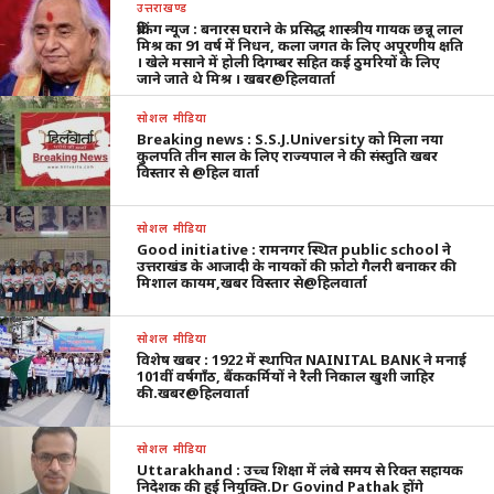
उत्तराखण्ड
ब्रेकिंग न्यूज : बनारस घराने के प्रसिद्ध शास्त्रीय गायक छन्नू लाल
मिश्र का 91 वर्ष में निधन, कला जगत के लिए अपूरणीय क्षति
। खेले मसाने में होली दिगम्बर सहित कई ठुमरियों के लिए
जाने जाते थे मिश्र । खबर@हिलवार्ता
सोशल मीडिया
Breaking news : S.S.J.University को मिला नया
कुलपति तीन साल के लिए राज्यपाल ने की संस्तुति खबर
विस्तार से @हिल वार्ता
सोशल मीडिया
Good initiative : रामनगर स्थित public school ने
उत्तराखंड के आजादी के नायकों की फ़ोटो गैलरी बनाकर की
मिशाल कायम,खबर विस्तार से@हिलवार्ता
सोशल मीडिया
विशेष खबर : 1922 में स्थापित NAINITAL BANK ने मनाई
101वीं वर्षगाँठ, बैंककर्मियों ने रैली निकाल खुशी जाहिर
की.खबर@हिलवार्ता
सोशल मीडिया
Uttarakhand : उच्च शिक्षा में लंबे समय से रिक्त सहायक
निदेशक की हुई नियुक्ति.Dr Govind Pathak होंगे