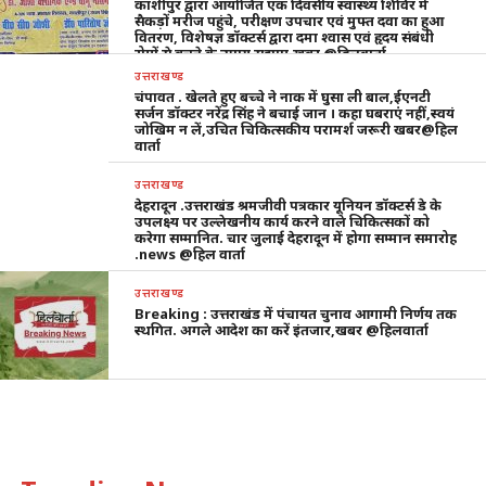
काशीपुर द्वारा आयोजित एक दिवसीय स्वास्थ्य शिविर में
सैकड़ों मरीज पहुंचे, परीक्षण उपचार एवं मुफ्त दवा का हुआ
वितरण, विशेषज्ञ डॉक्टर्स द्वारा दमा श्वास एवं हृदय संबंधी
रोगों से बचने के उपाय सुझाए,खबर @हिलवार्ता
उत्तराखण्ड
चंपावत . खेलते हुए बच्चे ने नाक में घुसा ली बाल,ईएनटी
सर्जन डॉक्टर नरेंद्र सिंह ने बचाई जान । कहा घबराएं नहीं,स्वयं
जोखिम न लें,उचित चिकित्सकीय परामर्श जरूरी खबर@हिल
वार्ता
उत्तराखण्ड
देहरादून .उत्तराखंड श्रमजीवी पत्रकार यूनियन डॉक्टर्स डे के
उपलक्ष्य पर उल्लेखनीय कार्य करने वाले चिकित्सकों को
करेगा सम्मानित. चार जुलाई देहरादून में होगा सम्मान समारोह
.news @हिल वार्ता
उत्तराखण्ड
Breaking : उत्तराखंड में पंचायत चुनाव आगामी निर्णय तक
स्थगित. अगले आदेश का करें इंतजार,खबर @हिलवार्ता