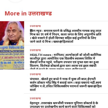
More in उत्तराखण्ड
उत्तराखण्ड
ब्रेकिंग न्यूज : बनारस घराने के प्रसिद्ध शास्त्रीय गायक छन्नू लाल
मिश्र का 91 वर्ष में निधन, कला जगत के लिए अपूरणीय क्षति
। खेले मसाने में होली दिगम्बर सहित कई ठुमरियों के लिए
जाने जाते थे मिश्र । खबर@हिलवार्ता
उत्तराखण्ड
HEALTH news : मानिला( अल्मोड़ा)में डॉ जोशी क्लीनिक
काशीपुर द्वारा आयोजित एक दिवसीय स्वास्थ्य शिविर में
सैकड़ों मरीज पहुंचे, परीक्षण उपचार एवं मुफ्त दवा का हुआ
वितरण, विशेषज्ञ डॉक्टर्स द्वारा दमा श्वास एवं हृदय संबंधी
रोगों से बचने के उपाय सुझाए,खबर @हिलवार्ता
उत्तराखण्ड
चंपावत . खेलते हुए बच्चे ने नाक में घुसा ली बाल,ईएनटी
सर्जन डॉक्टर नरेंद्र सिंह ने बचाई जान । कहा घबराएं नहीं,स्वयं
जोखिम न लें,उचित चिकित्सकीय परामर्श जरूरी खबर@हिल
वार्ता
उत्तराखण्ड
देहरादून .उत्तराखंड श्रमजीवी पत्रकार यूनियन डॉक्टर्स डे के
उपलक्ष्य पर उल्लेखनीय कार्य करने वाले चिकित्सकों को