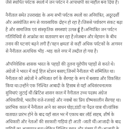
जैसे स्थापित पर्यटक स्थलों में जन पर्यटन ने आपाधापी का माहौल बना दिया है।
नैनीताल समेत उत्तराखंड के अन्य सभी पर्यटक स्थलों का अनियंत्रित, अदूरदर्शी
और असंयोजित रूप से व्यवसायिक दोहन हो रहा है।जिससे पर्यावरण संकट बढ़ा
है और सामाजिक एवं सांस्कृतिक समस्याएं उत्पन्न हुई हैं।अनियंत्रित जन पर्यटन
गतिविधियों से आक्रोश का वातावरण बन रहा है।मेजबान और मेहमान के बीच
तनाव की घटनाएं बढ़ने लगी हैं।’वहन क्षमता’ से कहीं अधिक पर्यटकों के आगमन
से नैनीताल अत्यधिक भीड़ -भाड़ वाले नगर में तब्दील हो गया है।
औपनिवेशिक शासक भारत के पहाड़ों की तुलना यूरोपीय पहाड़ों से करते थे।
अंग्रेजों ने भारत में कई हिल स्टेशन बसाए,जिनमें नैनीताल भी सम्मिलित था।
नैनीताल को अंग्रेजों ने अभिजात वर्ग के सैरगाह के रूप में बसाया और विकसित
किया था।उन्होंने एक निश्चित आबादी के हिसाब से यहाँ अधिसंरचनात्मक
सुविधाएं जुटाई थीं।ब्रिटिश शासन काल में नैनीताल उच्च पदस्थ अंग्रेज
अधिकारियों, भारतीय राजे-रजवाड़े और नवाबों का प्रिय ग्रीष्मकालीन सैरगाह था।
प्रारंभिक काल में नैनीताल आने का साधन घोड़ा,डांडी या पैदल यात्रा थी।यांत्रिक
यातायात प्रारंभ होने के बाद यहाँ साल भर में एकाध बार लॉर्ड साहब, शीर्ष के
अधिकारी और नेताओं की सरकारी गाड़ियां ही आती -जाती थीं।आजादी के बाद
गाड़ियों का आवागमन बढ़ा।लेकिन निश्चित स्थान और संख्या में ही।आजादी के