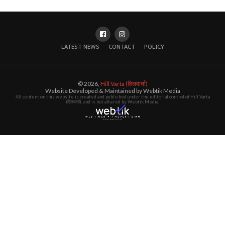
LATEST NEWS
CONTACT
POLICY
© 2026,
Hill Varta (हिलवार्ता)
Website Developed & Maintained by Webtik Media
All content on this website is created and published under the editorial control of Hill Varta
(हिलवार्ता), and is not altered by Webtik Media.