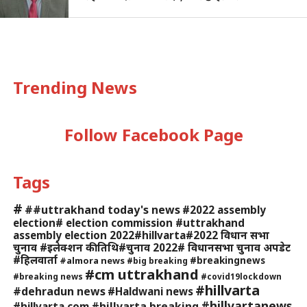
Trending News
Follow Facebook Page
Tags
#
##uttrakhand today's news
#2022 assembly
election# election commission #uttrakhand
assembly election 2022#hillvarta#2022 विधान सभा
चुनाव #इलेक्शन की तिथि#चुनाव 2022# विधानसभा चुनाव अपडेट
#हिलवार्ता
#breakingnews
#almora news
#big breaking
#cm uttrakhand
#breaking news
#covid19lockdown
#hillvarta
#dehradun news
#Haldwani news
#hillvartanews
#hillvarta breaking
#hillvarta.com