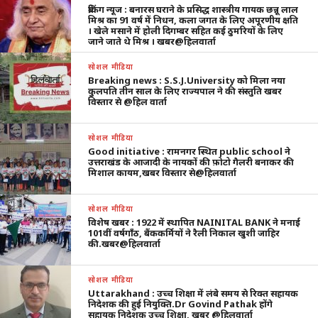
ब्रेकिंग न्यूज : बनारस घराने के प्रसिद्ध शास्त्रीय गायक छन्नू लाल
मिश्र का 91 वर्ष में निधन, कला जगत के लिए अपूरणीय क्षति
। खेले मसाने में होली दिगम्बर सहित कई ठुमरियों के लिए
जाने जाते थे मिश्र । खबर@हिलवार्ता
सोशल मीडिया
Breaking news : S.S.J.University को मिला नया
कुलपति तीन साल के लिए राज्यपाल ने की संस्तुति खबर
विस्तार से @हिल वार्ता
सोशल मीडिया
Good initiative : रामनगर स्थित public school ने
उत्तराखंड के आजादी के नायकों की फ़ोटो गैलरी बनाकर की
मिशाल कायम,खबर विस्तार से@हिलवार्ता
सोशल मीडिया
विशेष खबर : 1922 में स्थापित NAINITAL BANK ने मनाई
101वीं वर्षगाँठ, बैंककर्मियों ने रैली निकाल खुशी जाहिर
की.खबर@हिलवार्ता
सोशल मीडिया
Uttarakhand : उच्च शिक्षा में लंबे समय से रिक्त सहायक
निदेशक की हुई नियुक्ति.Dr Govind Pathak होंगे
सहायक निदेशक उच्च शिक्षा, खबर @हिलवार्ता