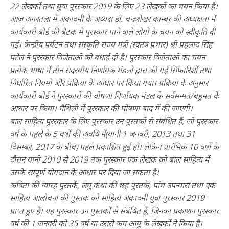
22 लेखकों तथा युवा पुरस्‍कार 2019 के लिए 23 लेखकों का चयन किया है।
आज अगरतला में अकादमी के अध्‍यक्ष डॉ. चन्‍द्रशेखर काम्‍बर की अध्‍यक्षता में
कार्यकारी बोर्ड की बैठक में पुरस्‍कार पाने वाले लोगों के चयन को स्‍वीकृति दी
गई। केन्‍द्रीय पर्यटन तथा संस्‍कृति राज्‍य मंत्री (स्‍वतंत्र प्रभार) श्री प्रहलाद सिंह
पटेल ने पुरस्‍कार विजेताओं को बधाई दी है। पुरस्‍कार विजेताओं का चयन
प्रत्‍येक भाषा में तीन सदस्‍यीय निर्णायक मंडलों द्वारा की गई सिफारिशों तथा
निर्धारित नियमों और प्रक्रिया के आधार पर किया गया। प्रक्रिया के अनुसार
कार्यकारी बोर्ड ने पुरस्‍कारों की घोषणा निर्णायक मंडल के सर्वसम्‍मत/बहुमत के
आधार पर किया। मैथिली में पुरस्‍कार की घोषणा बाद में की जाएगी।
बाल साहित्‍य पुरस्‍कार के लिए पुरस्‍कार उन पुस्‍तकों से संबंधित हैं, जो पुरस्‍कार
वर्ष के पहले के 5 वर्षों की अवधि में(यानी 1 जनवरी, 2013 तथा 31
दिसम्‍बर, 2017 के बीच) पहले प्रकाशित हुई हों। लेकिन प्रारंभिक 10 वर्षों के
दौरान यानी 2010 से 2019 तक पुरस्‍कार एक लेखक को बाल साहित्‍य में
उसके सम्‍पूर्ण योगदान के आधार पर दिया जा सकता है।
कविता की ग्‍यारह पुस्‍तकें, लघु कथा की छह पुस्‍तकें, पांच उपन्‍यास तथा एक
साहित्‍य आलोचना की पुस्‍तक को साहित्‍य अकादमी युवा पुरस्‍कार 2019
प्राप्‍त हुए हैं। यह पुरस्‍कार उन पुस्‍तकों से संबंधित हैं, जिनका प्रकाशन पुरस्‍कार
वर्ष की 1 जनवरी को 35 वर्ष या उससे कम आयु के लेखकों ने किया है।