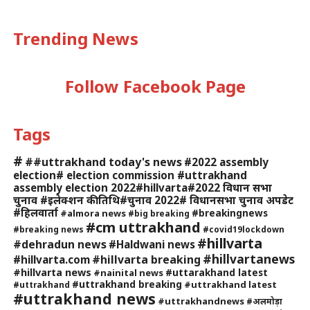
Trending News
Follow Facebook Page
Tags
#
##uttrakhand today's news
#2022 assembly
election# election commission #uttrakhand
assembly election 2022#hillvarta#2022 विधान सभा
चुनाव #इलेक्शन की तिथि#चुनाव 2022# विधानसभा चुनाव अपडेट
#हिलवार्ता
#breakingnews
#almora news
#big breaking
#cm uttrakhand
#breaking news
#covid19lockdown
#hillvarta
#dehradun news
#Haldwani news
#hillvartanews
#hillvarta breaking
#hillvarta.com
#hillvarta news
#uttarakhand latest
#nainital news
#uttrakhand breaking
#uttrakhand latest
#uttrakhand
#uttrakhand news
#uttrakhandnews
#अलमोड़ा