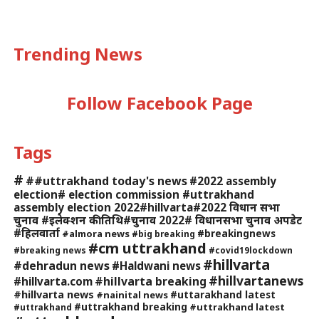
Trending News
Follow Facebook Page
Tags
#
##uttrakhand today's news
#2022 assembly
election# election commission #uttrakhand
assembly election 2022#hillvarta#2022 विधान सभा
चुनाव #इलेक्शन की तिथि#चुनाव 2022# विधानसभा चुनाव अपडेट
#हिलवार्ता
#breakingnews
#almora news
#big breaking
#cm uttrakhand
#breaking news
#covid19lockdown
#hillvarta
#dehradun news
#Haldwani news
#hillvartanews
#hillvarta breaking
#hillvarta.com
#hillvarta news
#uttarakhand latest
#nainital news
#uttrakhand breaking
#uttrakhand latest
#uttrakhand