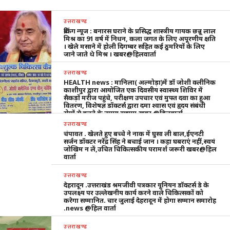
उत्तराखण्ड
ब्रेकिंग न्यूज : बनारस घराने के प्रसिद्ध शास्त्रीय गायक छन्नू लाल
मिश्र का 91 वर्ष में निधन, कला जगत के लिए अपूरणीय क्षति
। खेले मसाने में होली दिगम्बर सहित कई ठुमरियों के लिए
जाने जाते थे मिश्र । खबर@हिलवार्ता
उत्तराखण्ड
HEALTH news : मानिला( अल्मोड़ा)में डॉ जोशी क्लीनिक
काशीपुर द्वारा आयोजित एक दिवसीय स्वास्थ्य शिविर में
सैकड़ों मरीज पहुंचे, परीक्षण उपचार एवं मुफ्त दवा का हुआ
वितरण, विशेषज्ञ डॉक्टर्स द्वारा दमा श्वास एवं हृदय संबंधी
रोगों से बचने के उपाय सुझाए,खबर @हिलवार्ता
उत्तराखण्ड
चंपावत . खेलते हुए बच्चे ने नाक में घुसा ली बाल,ईएनटी
सर्जन डॉक्टर नरेंद्र सिंह ने बचाई जान । कहा घबराएं नहीं,स्वयं
जोखिम न लें,उचित चिकित्सकीय परामर्श जरूरी खबर@हिल
वार्ता
उत्तराखण्ड
देहरादून .उत्तराखंड श्रमजीवी पत्रकार यूनियन डॉक्टर्स डे के
उपलक्ष्य पर उल्लेखनीय कार्य करने वाले चिकित्सकों को
करेगा सम्मानित. चार जुलाई देहरादून में होगा सम्मान समारोह
.news @हिल वार्ता
उत्तराखण्ड