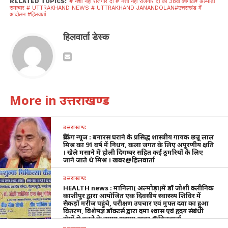
RELATED TOPICS:
# नशा नही रोजगार दो # नशा नही रोजगार दो की 38वीं वर्षगाँठ# अल्मोड़ा
समाचार # UTTRAKHAND NEWS # UTTRAKHAND JANANDOLAN#उत्तराखंड में
आंदोलन #हिलवार्ता
हिलवार्ता डेस्क
More in उत्तराखण्ड
उत्तराखण्ड
ब्रेकिंग न्यूज : बनारस घराने के प्रसिद्ध शास्त्रीय गायक छन्नू लाल
मिश्र का 91 वर्ष में निधन, कला जगत के लिए अपूरणीय क्षति
। खेले मसाने में होली दिगम्बर सहित कई ठुमरियों के लिए
जाने जाते थे मिश्र । खबर@हिलवार्ता
उत्तराखण्ड
HEALTH news : मानिला( अल्मोड़ा)में डॉ जोशी क्लीनिक
काशीपुर द्वारा आयोजित एक दिवसीय स्वास्थ्य शिविर में
सैकड़ों मरीज पहुंचे, परीक्षण उपचार एवं मुफ्त दवा का हुआ
वितरण, विशेषज्ञ डॉक्टर्स द्वारा दमा श्वास एवं हृदय संबंधी
रोगों से बचने के उपाय सुझाए,खबर @हिलवार्ता