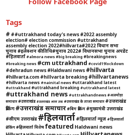
Follow Facebook Page
Tags
#
##uttrakhand today's news
#2022 assembly
election# election commission #uttrakhand
assembly election 2022#hillvarta#2022 विधान सभा
चुनाव #इलेक्शन की तिथि#चुनाव 2022# विधानसभा चुनाव अपडेट
#हिलवार्ता
#breakingnews
#almora news
#big breaking
#cm uttrakhand
#breaking news
#covid19lockdown
#hillvarta
#dehradun news
#Haldwani news
#hillvartanews
#hillvarta breaking
#hillvarta.com
#hillvarta news
#uttarakhand latest
#nainital news
#uttrakhand breaking
#uttrakhand latest
#uttrakhand
#uttrakhand news
#uttrakhandnews
#अलमोड़ा
#उत्तराखंड
#उत्तराखंड
समाचार
#उत्तराखंड के ताजा समाचार
#उत्तराखंड आज तक
#उत्तराखंड समाचार
ब्रेकिंग
#मुख्यमंत्री उत्तराखंड
#बिग ब्रेकिंग
#हिलवार्ता
#हिलवार्ता न्यूज
#सीएम उत्तराखंड
#हिलवार्ता
featured
Haldwani news
#हिलवार्ता विशेष
ब्रेकिंग
Hillvartanews
Hillvarta
Hillvarta.com
hill varta.com