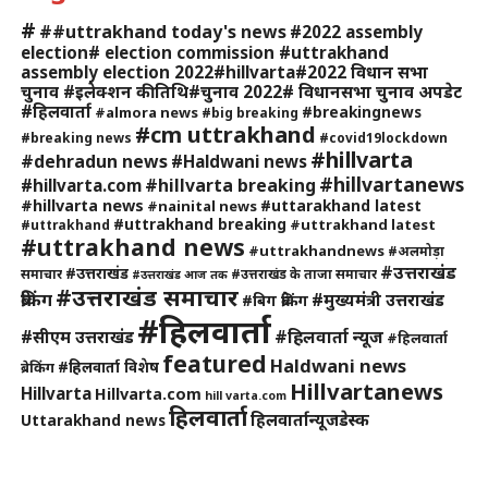
#
##uttrakhand today's news
#2022 assembly
election# election commission #uttrakhand
assembly election 2022#hillvarta#2022 विधान सभा
चुनाव #इलेक्शन की तिथि#चुनाव 2022# विधानसभा चुनाव अपडेट
#हिलवार्ता
#breakingnews
#almora news
#big breaking
#cm uttrakhand
#breaking news
#covid19lockdown
#hillvarta
#dehradun news
#Haldwani news
#hillvartanews
#hillvarta breaking
#hillvarta.com
#hillvarta news
#uttarakhand latest
#nainital news
#uttrakhand breaking
#uttrakhand latest
#uttrakhand
#uttrakhand news
#uttrakhandnews
#अलमोड़ा
#उत्तराखंड
#उत्तराखंड
समाचार
#उत्तराखंड के ताजा समाचार
#उत्तराखंड आज तक
#उत्तराखंड समाचार
ब्रेकिंग
#मुख्यमंत्री उत्तराखंड
#बिग ब्रेकिंग
#हिलवार्ता
#हिलवार्ता न्यूज
#सीएम उत्तराखंड
#हिलवार्ता
featured
Haldwani news
#हिलवार्ता विशेष
ब्रेकिंग
Hillvartanews
Hillvarta
Hillvarta.com
hill varta.com
हिलवार्ता
हिलवार्तान्यूजडेस्क
Uttarakhand news