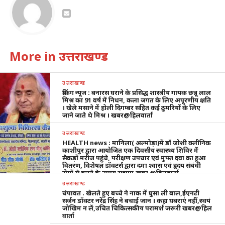
More in उत्तराखण्ड
उत्तराखण्ड
ब्रेकिंग न्यूज : बनारस घराने के प्रसिद्ध शास्त्रीय गायक छन्नू लाल
मिश्र का 91 वर्ष में निधन, कला जगत के लिए अपूरणीय क्षति
। खेले मसाने में होली दिगम्बर सहित कई ठुमरियों के लिए
जाने जाते थे मिश्र । खबर@हिलवार्ता
उत्तराखण्ड
HEALTH news : मानिला( अल्मोड़ा)में डॉ जोशी क्लीनिक
काशीपुर द्वारा आयोजित एक दिवसीय स्वास्थ्य शिविर में
सैकड़ों मरीज पहुंचे, परीक्षण उपचार एवं मुफ्त दवा का हुआ
वितरण, विशेषज्ञ डॉक्टर्स द्वारा दमा श्वास एवं हृदय संबंधी
रोगों से बचने के उपाय सुझाए,खबर @हिलवार्ता
उत्तराखण्ड
चंपावत . खेलते हुए बच्चे ने नाक में घुसा ली बाल,ईएनटी
सर्जन डॉक्टर नरेंद्र सिंह ने बचाई जान । कहा घबराएं नहीं,स्वयं
जोखिम न लें,उचित चिकित्सकीय परामर्श जरूरी खबर@हिल
वार्ता