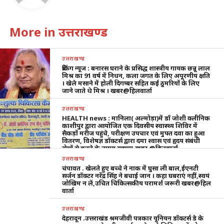
More in उत्तराखण्ड
उत्तराखण्ड
ब्रेकिंग न्यूज : बनारस घराने के प्रसिद्ध शास्त्रीय गायक छन्नू लाल
मिश्र का 91 वर्ष में निधन, कला जगत के लिए अपूरणीय क्षति
। खेले मसाने में होली दिगम्बर सहित कई ठुमरियों के लिए
जाने जाते थे मिश्र । खबर@हिलवार्ता
उत्तराखण्ड
HEALTH news : मानिला( अल्मोड़ा)में डॉ जोशी क्लीनिक
काशीपुर द्वारा आयोजित एक दिवसीय स्वास्थ्य शिविर में
सैकड़ों मरीज पहुंचे, परीक्षण उपचार एवं मुफ्त दवा का हुआ
वितरण, विशेषज्ञ डॉक्टर्स द्वारा दमा श्वास एवं हृदय संबंधी
रोगों से बचने के उपाय सुझाए,खबर @हिलवार्ता
उत्तराखण्ड
चंपावत . खेलते हुए बच्चे ने नाक में घुसा ली बाल,ईएनटी
सर्जन डॉक्टर नरेंद्र सिंह ने बचाई जान । कहा घबराएं नहीं,स्वयं
जोखिम न लें,उचित चिकित्सकीय परामर्श जरूरी खबर@हिल
वार्ता
उत्तराखण्ड
देहरादून .उत्तराखंड श्रमजीवी पत्रकार यूनियन डॉक्टर्स डे के