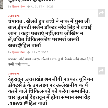
BY
हिलवार्ता डेस्क
AUGUST 4, 2025
मानिला अल्मोड़ा : यहां मल्ला मानिला स्थित संस्कृत विद्यालय में 3
उत्तराखण्ड
अगस्त 2025 रविवार ,चौमू नर्सिंग...
चंपावत . खेलते हुए बच्चे ने नाक में घुसा ली
बाल,ईएनटी सर्जन डॉक्टर नरेंद्र सिंह ने बचाई
जान । कहा घबराएं नहीं,स्वयं जोखिम न
लें,उचित चिकित्सकीय परामर्श जरूरी
खबर@हिल वार्ता
BY
हिलवार्ता डेस्क
JULY 7, 2025
चंपावत .छोटे बच्चे अक्सर खेलते वक्त मुंह में सिक्के आदि डाल देते हैं
कभी कभी नाक...
उत्तराखण्ड
देहरादून .उत्तराखंड श्रमजीवी पत्रकार यूनियन
डॉक्टर्स डे के उपलक्ष्य पर उल्लेखनीय कार्य
करने वाले चिकित्सकों को करेगा सम्मानित.
चार जुलाई देहरादून में होगा सम्मान समारोह
.news @हिल वार्ता