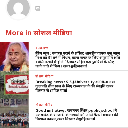
More in सोशल मीडिया
उत्तराखण्ड
ब्रेकिंग न्यूज : बनारस घराने के प्रसिद्ध शास्त्रीय गायक छन्नू लाल
मिश्र का 91 वर्ष में निधन, कला जगत के लिए अपूरणीय क्षति
। खेले मसाने में होली दिगम्बर सहित कई ठुमरियों के लिए
जाने जाते थे मिश्र । खबर@हिलवार्ता
सोशल मीडिया
Breaking news : S.S.J.University को मिला नया
कुलपति तीन साल के लिए राज्यपाल ने की संस्तुति खबर
विस्तार से @हिल वार्ता
सोशल मीडिया
Good initiative : रामनगर स्थित public school ने
उत्तराखंड के आजादी के नायकों की फ़ोटो गैलरी बनाकर की
मिशाल कायम,खबर विस्तार से@हिलवार्ता